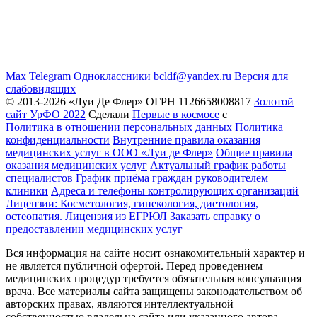
Max
Telegram
Одноклассники
bcldf@yandex.ru
Версия для
слабовидящих
© 2013-2026 «Луи Де Флер» ОГРН 1126658008817
Золотой
сайт УрФО 2022
Сделали
Первые в космосе
с
Политика в отношении персональных данных
Политика
конфиденциальности
Внутренние правила оказания
медицинских услуг в ООО «Луи де Флер»
Общие правила
оказания медицинских услуг
Актуальный график работы
специалистов
График приёма граждан руководителем
клиники
Адреса и телефоны контролирующих организаций
Лицензии: Косметология, гинекология, диетология,
остеопатия.
Лицензия из ЕГРЮЛ
Заказать справку о
предоставлении медицинских услуг
Вся информация на сайте носит ознакомительный характер и
не является публичной офертой. Перед проведением
медицинских процедур требуется обязательная консультация
врача. Все материалы сайта защищены законодательством об
авторских правах, являются интеллектуальной
собственностью владельца сайта или указанного автора