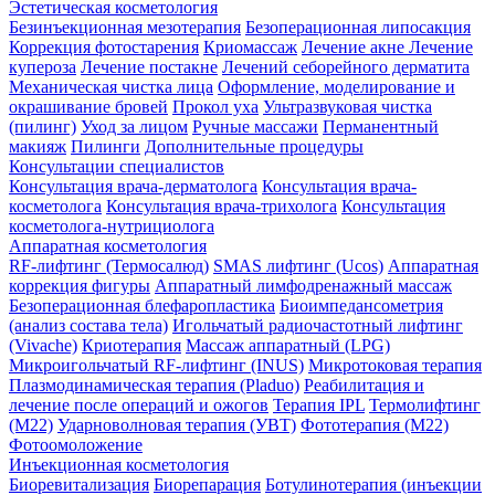
Эстетическая косметология
Безинъекционная мезотерапия
Безоперационная липосакция
Коррекция фотостарения
Криомассаж
Лечение акне
Лечение
купероза
Лечение постакне
Лечений себорейного дерматита
Механическая чистка лица
Оформление, моделирование и
окрашивание бровей
Прокол уха
Ультразвуковая чистка
(пилинг)
Уход за лицом
Ручные массажи
Перманентный
макияж
Пилинги
Дополнительные процедуры
Консультации специалистов
Консультация врача-дерматолога
Консультация врача-
косметолога
Консультация врача-трихолога
Консультация
косметолога-нутрициолога
Аппаратная косметология
RF-лифтинг (Термосалюд)
SMAS лифтинг (Ucos)
Аппаратная
коррекция фигуры
Аппаратный лимфодренажный массаж
Безоперационная блефаропластика
Биоимпедансометрия
(анализ состава тела)
Игольчатый радиочастотный лифтинг
(Vivache)
Криотерапия
Массаж аппаратный (LPG)
Микроигольчатый RF-лифтинг (INUS)
Микротоковая терапия
Плазмодинамическая терапия (Pladuo)
Реабилитация и
лечение после операций и ожогов
Терапия IPL
Термолифтинг
(M22)
Ударноволновая терапия (УВТ)
Фототерапия (М22)
Фотоомоложение
Инъекционная косметология
Биоревитализация
Биорепарация
Ботулинотерапия (инъекции