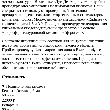
четкость контуров. В клинике «Луи Де Флер» можно пройти
процедуру биоармирования полимолочной кислотой. Наши
специалисты используют проверенный инъекционный
препарат «Ellagen». Работают с эффективным стимулятором
коллегана «Collost Micro», дермальным филлером «Radiesse» с
концентрацией 1.5 и 3.0. Проводят процедуру моделирования
уникальным биодеградируемым препаратом на основе
микросфер гиалуроновой кислоты «Сферогель».
Сочетание инъекционных составов для контурной пластики
позволяет добиваться стойкого комплексного эффекта.
Пройдя процедуру биоармирования лица в Екатеринбурге,
можно улучшить качество кожи, создать подтянутый каркас,
достичь естественного эффекта омоложения. Препараты
интегрируются в ткани, стимулируя процессы регенерации,
обеспечивают долгосрочное действие.
Стоимость
Полимолочная кислота
Беларти Эстилла, 3 мл
60 мин
22000 ₽
Репарт PLA
60 мин