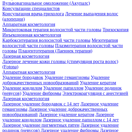
Вульвовагинальное омоложение (Акупалс)
Консультации специалистов
Консультация врача-трихолога
Лечение выпадения волос
(алопеции)
Аппаратная косметология
Микротоковая терапия волосистой части головы
Трихоскопия
Инъекционная косметология
Карбокситерапия волосистой части головы
Мезотерапия
волосистой части головы
Плазмотерапия волосистой части
головы
Плацентотерапия (Лаеннек терапия)
Лазерная косметология
Лазерное лечение кожи головы (стимуляция роста волос)
(Fotona)
Аппаратная косметология
Удаление бородавок
Удаление гемангиомы
Удаление
доброкачественных новообразований
Удаление кератом
Удаление кондилом
Удаление папиллом
Удаление родинок
(невусов)
Удаление фибромы
Электрокоагуляция с анестезией
Лазерная косметология
Лазерное удаление бородавок с 14 лет
Лазерное удаление
гемангиомы
Лазерное удаление доброкачественных
новообразований
Лазерное удаление кератом
Лазерное
удаление кондилом
Лазерное удаление папиллом с 14 лет
Лазерное удаление пигментных пятен
Лазерное удаление
родинок (невусов)
Лазерное удаление фибромы
Лазерное