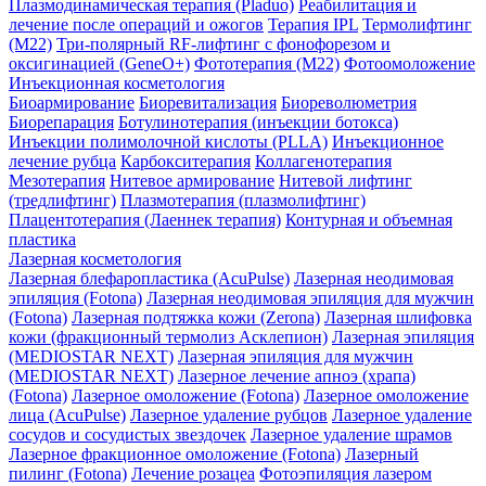
Плазмодинамическая терапия (Pladuo)
Реабилитация и
лечение после операций и ожогов
Терапия IPL
Термолифтинг
(M22)
Три-полярный RF-лифтинг c фонофорезом и
оксигинацией (GeneO+)
Фототерапия (М22)
Фотоомоложение
Инъекционная косметология
Биоармирование
Биоревитализация
Биореволюметрия
Биорепарация
Ботулинотерапия (инъекции ботокса)
Инъекции полимолочной кислоты (PLLA)
Инъекционное
лечение рубца
Карбокситерапия
Коллагенотерапия
Мезотерапия
Нитевое армирование
Нитевой лифтинг
(тредлифтинг)
Плазмотерапия (плазмолифтинг)
Плацентотерапия (Лаеннек терапия)
Контурная и объемная
пластика
Лазерная косметология
Лазерная блефаропластика (AcuPulse)
Лазерная неодимовая
эпиляция (Fotona)
Лазерная неодимовая эпиляция для мужчин
(Fotona)
Лазерная подтяжка кожи (Zerona)
Лазерная шлифовка
кожи (фракционный термолиз Асклепион)
Лазерная эпиляция
(MEDIOSTAR NEXT)
Лазерная эпиляция для мужчин
(MEDIOSTAR NEXT)
Лазерное лечение апноэ (храпа)
(Fotona)
Лазерное омоложение (Fotona)
Лазерное омоложение
лица (AcuPulse)
Лазерное удаление рубцов
Лазерное удаление
сосудов и сосудистых звездочек
Лазерное удаление шрамов
Лазерное фракционное омоложение (Fotona)
Лазерный
пилинг (Fotona)
Лечение розацеа
Фотоэпиляция лазером