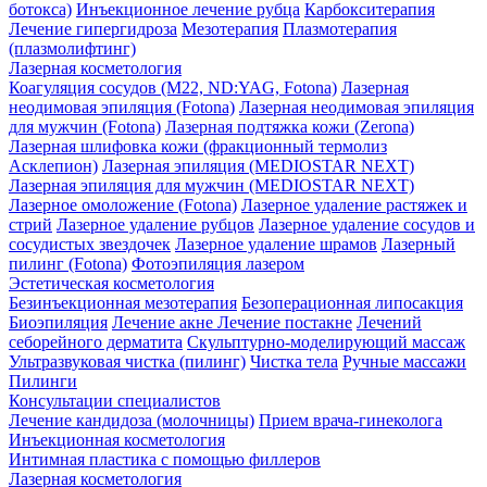
ботокса)
Инъекционное лечение рубца
Карбокситерапия
Лечение гипергидроза
Мезотерапия
Плазмотерапия
(плазмолифтинг)
Лазерная косметология
Коагуляция сосудов (М22, ND:YAG, Fotona)
Лазерная
неодимовая эпиляция (Fotona)
Лазерная неодимовая эпиляция
для мужчин (Fotona)
Лазерная подтяжка кожи (Zerona)
Лазерная шлифовка кожи (фракционный термолиз
Асклепион)
Лазерная эпиляция (MEDIOSTAR NEXT)
Лазерная эпиляция для мужчин (MEDIOSTAR NEXT)
Лазерное омоложение (Fotona)
Лазерное удаление растяжек и
стрий
Лазерное удаление рубцов
Лазерное удаление сосудов и
сосудистых звездочек
Лазерное удаление шрамов
Лазерный
пилинг (Fotona)
Фотоэпиляция лазером
Эстетическая косметология
Безинъекционная мезотерапия
Безоперационная липосакция
Биоэпиляция
Лечение акне
Лечение постакне
Лечений
себорейного дерматита
Скульптурно-моделирующий массаж
Ультразвуковая чистка (пилинг)
Чистка тела
Ручные массажи
Пилинги
Консультации специалистов
Лечение кандидоза (молочницы)
Прием врача-гинеколога
Инъекционная косметология
Интимная пластика с помощью филлеров
Лазерная косметология