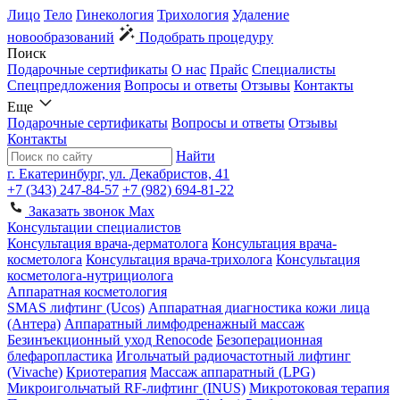
Лицо
Тело
Гинекология
Трихология
Удаление
новообразований
Подобрать процедуру
Поиск
Подарочные сертификаты
О нас
Прайс
Специалисты
Спецпредложения
Вопросы и ответы
Отзывы
Контакты
Еще
Подарочные сертификаты
Вопросы и ответы
Отзывы
Контакты
Найти
г. Екатеринбург, ул. Декабристов, 41
+7 (343) 247-84-57
+7 (982) 694-81-22
Заказать звонок
Max
Консультации специалистов
Консультация врача-дерматолога
Консультация врача-
косметолога
Консультация врача-трихолога
Консультация
косметолога-нутрициолога
Аппаратная косметология
SMAS лифтинг (Ucos)
Аппаратная диагностика кожи лица
(Антера)
Аппаратный лимфодренажный массаж
Безинъекционный уход Renocode
Безоперационная
блефаропластика
Игольчатый радиочастотный лифтинг
(Vivache)
Криотерапия
Массаж аппаратный (LPG)
Микроигольчатый RF-лифтинг (INUS)
Микротоковая терапия