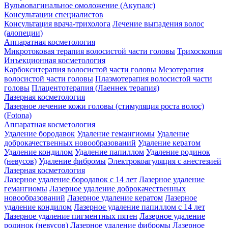
Вульвовагинальное омоложение (Акупалс)
Консультации специалистов
Консультация врача-трихолога
Лечение выпадения волос
(алопеции)
Аппаратная косметология
Микротоковая терапия волосистой части головы
Трихоскопия
Инъекционная косметология
Карбокситерапия волосистой части головы
Мезотерапия
волосистой части головы
Плазмотерапия волосистой части
головы
Плацентотерапия (Лаеннек терапия)
Лазерная косметология
Лазерное лечение кожи головы (стимуляция роста волос)
(Fotona)
Аппаратная косметология
Удаление бородавок
Удаление гемангиомы
Удаление
доброкачественных новообразований
Удаление кератом
Удаление кондилом
Удаление папиллом
Удаление родинок
(невусов)
Удаление фибромы
Электрокоагуляция с анестезией
Лазерная косметология
Лазерное удаление бородавок с 14 лет
Лазерное удаление
гемангиомы
Лазерное удаление доброкачественных
новообразований
Лазерное удаление кератом
Лазерное
удаление кондилом
Лазерное удаление папиллом с 14 лет
Лазерное удаление пигментных пятен
Лазерное удаление
родинок (невусов)
Лазерное удаление фибромы
Лазерное