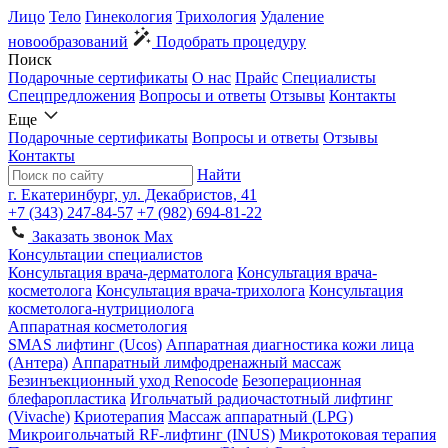
Лицо
Тело
Гинекология
Трихология
Удаление
новообразований
Подобрать процедуру
Поиск
Подарочные сертификаты
О нас
Прайс
Специалисты
Спецпредложения
Вопросы и ответы
Отзывы
Контакты
Еще
Подарочные сертификаты
Вопросы и ответы
Отзывы
Контакты
Найти
г. Екатеринбург, ул. Декабристов, 41
+7 (343) 247-84-57
+7 (982) 694-81-22
Заказать звонок
Max
Консультации специалистов
Консультация врача-дерматолога
Консультация врача-
косметолога
Консультация врача-трихолога
Консультация
косметолога-нутрициолога
Аппаратная косметология
SMAS лифтинг (Ucos)
Аппаратная диагностика кожи лица
(Антера)
Аппаратный лимфодренажный массаж
Безинъекционный уход Renocode
Безоперационная
блефаропластика
Игольчатый радиочастотный лифтинг
(Vivache)
Криотерапия
Массаж аппаратный (LPG)
Микроигольчатый RF-лифтинг (INUS)
Микротоковая терапия