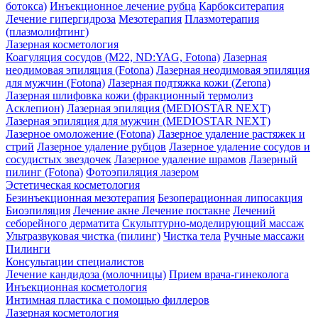
ботокса)
Инъекционное лечение рубца
Карбокситерапия
Лечение гипергидроза
Мезотерапия
Плазмотерапия
(плазмолифтинг)
Лазерная косметология
Коагуляция сосудов (М22, ND:YAG, Fotona)
Лазерная
неодимовая эпиляция (Fotona)
Лазерная неодимовая эпиляция
для мужчин (Fotona)
Лазерная подтяжка кожи (Zerona)
Лазерная шлифовка кожи (фракционный термолиз
Асклепион)
Лазерная эпиляция (MEDIOSTAR NEXT)
Лазерная эпиляция для мужчин (MEDIOSTAR NEXT)
Лазерное омоложение (Fotona)
Лазерное удаление растяжек и
стрий
Лазерное удаление рубцов
Лазерное удаление сосудов и
сосудистых звездочек
Лазерное удаление шрамов
Лазерный
пилинг (Fotona)
Фотоэпиляция лазером
Эстетическая косметология
Безинъекционная мезотерапия
Безоперационная липосакция
Биоэпиляция
Лечение акне
Лечение постакне
Лечений
себорейного дерматита
Скульптурно-моделирующий массаж
Ультразвуковая чистка (пилинг)
Чистка тела
Ручные массажи
Пилинги
Консультации специалистов
Лечение кандидоза (молочницы)
Прием врача-гинеколога
Инъекционная косметология
Интимная пластика с помощью филлеров
Лазерная косметология