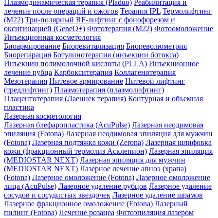
Плазмодинамическая терапия (Pladuo)
Реабилитация и
лечение после операций и ожогов
Терапия IPL
Термолифтинг
(M22)
Три-полярный RF-лифтинг c фонофорезом и
оксигинацией (GeneO+)
Фототерапия (М22)
Фотоомоложение
Инъекционная косметология
Биоармирование
Биоревитализация
Биореволюметрия
Биорепарация
Ботулинотерапия (инъекции ботокса)
Инъекции полимолочной кислоты (PLLA)
Инъекционное
лечение рубца
Карбокситерапия
Коллагенотерапия
Мезотерапия
Нитевое армирование
Нитевой лифтинг
(тредлифтинг)
Плазмотерапия (плазмолифтинг)
Плацентотерапия (Лаеннек терапия)
Контурная и объемная
пластика
Лазерная косметология
Лазерная блефаропластика (AcuPulse)
Лазерная неодимовая
эпиляция (Fotona)
Лазерная неодимовая эпиляция для мужчин
(Fotona)
Лазерная подтяжка кожи (Zerona)
Лазерная шлифовка
кожи (фракционный термолиз Асклепион)
Лазерная эпиляция
(MEDIOSTAR NEXT)
Лазерная эпиляция для мужчин
(MEDIOSTAR NEXT)
Лазерное лечение апноэ (храпа)
(Fotona)
Лазерное омоложение (Fotona)
Лазерное омоложение
лица (AcuPulse)
Лазерное удаление рубцов
Лазерное удаление
сосудов и сосудистых звездочек
Лазерное удаление шрамов
Лазерное фракционное омоложение (Fotona)
Лазерный
пилинг (Fotona)
Лечение розацеа
Фотоэпиляция лазером