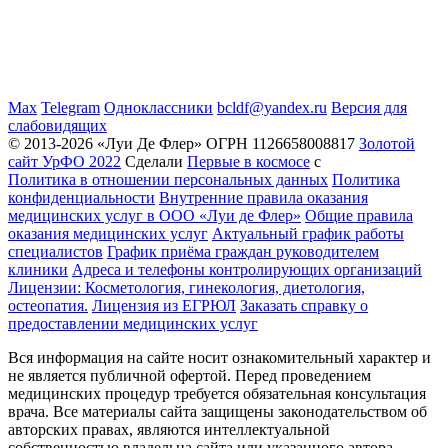
Max
Telegram
Одноклассники
bcldf@yandex.ru
Версия для
слабовидящих
© 2013-2026 «Луи Де Флер» ОГРН 1126658008817
Золотой
сайт УрФО 2022
Сделали
Первые в космосе
с
Политика в отношении персональных данных
Политика
конфиденциальности
Внутренние правила оказания
медицинских услуг в ООО «Луи де Флер»
Общие правила
оказания медицинских услуг
Актуальный график работы
специалистов
График приёма граждан руководителем
клиники
Адреса и телефоны контролирующих организаций
Лицензии: Косметология, гинекология, диетология,
остеопатия.
Лицензия из ЕГРЮЛ
Заказать справку о
предоставлении медицинских услуг
Вся информация на сайте носит ознакомительный характер и
не является публичной офертой. Перед проведением
медицинских процедур требуется обязательная консультация
врача. Все материалы сайта защищены законодательством об
авторских правах, являются интеллектуальной
собственностью владельца сайта или указанного автора