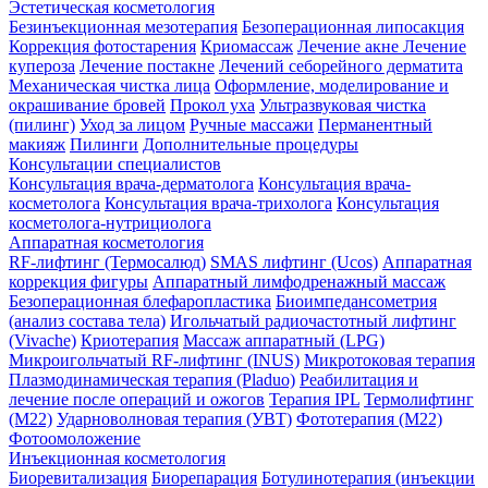
Эстетическая косметология
Безинъекционная мезотерапия
Безоперационная липосакция
Коррекция фотостарения
Криомассаж
Лечение акне
Лечение
купероза
Лечение постакне
Лечений себорейного дерматита
Механическая чистка лица
Оформление, моделирование и
окрашивание бровей
Прокол уха
Ультразвуковая чистка
(пилинг)
Уход за лицом
Ручные массажи
Перманентный
макияж
Пилинги
Дополнительные процедуры
Консультации специалистов
Консультация врача-дерматолога
Консультация врача-
косметолога
Консультация врача-трихолога
Консультация
косметолога-нутрициолога
Аппаратная косметология
RF-лифтинг (Термосалюд)
SMAS лифтинг (Ucos)
Аппаратная
коррекция фигуры
Аппаратный лимфодренажный массаж
Безоперационная блефаропластика
Биоимпедансометрия
(анализ состава тела)
Игольчатый радиочастотный лифтинг
(Vivache)
Криотерапия
Массаж аппаратный (LPG)
Микроигольчатый RF-лифтинг (INUS)
Микротоковая терапия
Плазмодинамическая терапия (Pladuo)
Реабилитация и
лечение после операций и ожогов
Терапия IPL
Термолифтинг
(M22)
Ударноволновая терапия (УВТ)
Фототерапия (М22)
Фотоомоложение
Инъекционная косметология
Биоревитализация
Биорепарация
Ботулинотерапия (инъекции