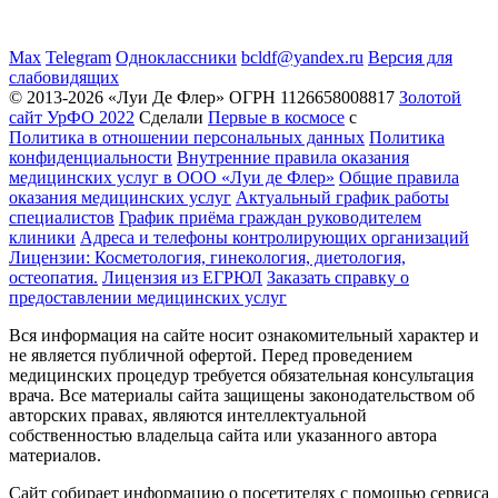
Max
Telegram
Одноклассники
bcldf@yandex.ru
Версия для
слабовидящих
© 2013-2026 «Луи Де Флер» ОГРН 1126658008817
Золотой
сайт УрФО 2022
Сделали
Первые в космосе
с
Политика в отношении персональных данных
Политика
конфиденциальности
Внутренние правила оказания
медицинских услуг в ООО «Луи де Флер»
Общие правила
оказания медицинских услуг
Актуальный график работы
специалистов
График приёма граждан руководителем
клиники
Адреса и телефоны контролирующих организаций
Лицензии: Косметология, гинекология, диетология,
остеопатия.
Лицензия из ЕГРЮЛ
Заказать справку о
предоставлении медицинских услуг
Вся информация на сайте носит ознакомительный характер и
не является публичной офертой. Перед проведением
медицинских процедур требуется обязательная консультация
врача. Все материалы сайта защищены законодательством об
авторских правах, являются интеллектуальной
собственностью владельца сайта или указанного автора
материалов.
Сайт собирает информацию о посетителях с помощью сервиса