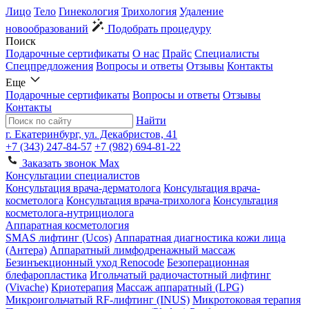
Лицо
Тело
Гинекология
Трихология
Удаление
новообразований
Подобрать процедуру
Поиск
Подарочные сертификаты
О нас
Прайс
Специалисты
Спецпредложения
Вопросы и ответы
Отзывы
Контакты
Еще
Подарочные сертификаты
Вопросы и ответы
Отзывы
Контакты
Найти
г. Екатеринбург, ул. Декабристов, 41
+7 (343) 247-84-57
+7 (982) 694-81-22
Заказать звонок
Max
Консультации специалистов
Консультация врача-дерматолога
Консультация врача-
косметолога
Консультация врача-трихолога
Консультация
косметолога-нутрициолога
Аппаратная косметология
SMAS лифтинг (Ucos)
Аппаратная диагностика кожи лица
(Антера)
Аппаратный лимфодренажный массаж
Безинъекционный уход Renocode
Безоперационная
блефаропластика
Игольчатый радиочастотный лифтинг
(Vivache)
Криотерапия
Массаж аппаратный (LPG)
Микроигольчатый RF-лифтинг (INUS)
Микротоковая терапия