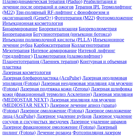
Плазмодинамическая терапия (Pladuo)
Реабилитация и
лечение после операций и ожогов
Терапия IPL
Термолифтинг
(M22)
Три-полярный RF-лифтинг c фонофорезом и
оксигинацией (GeneO+)
Фототерапия (М22)
Фотоомоложение
Инъекционная косметология
Биоармирование
Биоревитализация
Биореволюметрия
Биорепарация
Ботулинотерапия (инъекции ботокса)
Инъекции полимолочной кислоты (PLLA)
Инъекционное
лечение рубца
Карбокситерапия
Коллагенотерапия
Мезотерапия
Нитевое армирование
Нитевой лифтинг
(тредлифтинг)
Плазмотерапия (плазмолифтинг)
Плацентотерапия (Лаеннек терапия)
Контурная и объемная
пластика
Лазерная косметология
Лазерная блефаропластика (AcuPulse)
Лазерная неодимовая
эпиляция (Fotona)
Лазерная неодимовая эпиляция для мужчин
(Fotona)
Лазерная подтяжка кожи (Zerona)
Лазерная шлифовка
кожи (фракционный термолиз Асклепион)
Лазерная эпиляция
(MEDIOSTAR NEXT)
Лазерная эпиляция для мужчин
(MEDIOSTAR NEXT)
Лазерное лечение апноэ (храпа)
(Fotona)
Лазерное омоложение (Fotona)
Лазерное омоложение
лица (AcuPulse)
Лазерное удаление рубцов
Лазерное удаление
сосудов и сосудистых звездочек
Лазерное удаление шрамов
Лазерное фракционное омоложение (Fotona)
Лазерный
пилинг (Fotona)
Лечение розацеа
Фотоэпиляция лазером