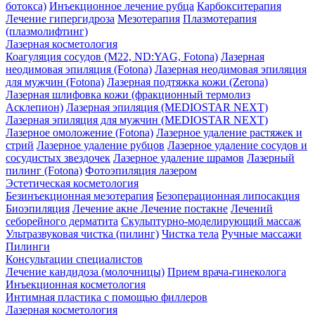
ботокса)
Инъекционное лечение рубца
Карбокситерапия
Лечение гипергидроза
Мезотерапия
Плазмотерапия
(плазмолифтинг)
Лазерная косметология
Коагуляция сосудов (М22, ND:YAG, Fotona)
Лазерная
неодимовая эпиляция (Fotona)
Лазерная неодимовая эпиляция
для мужчин (Fotona)
Лазерная подтяжка кожи (Zerona)
Лазерная шлифовка кожи (фракционный термолиз
Асклепион)
Лазерная эпиляция (MEDIOSTAR NEXT)
Лазерная эпиляция для мужчин (MEDIOSTAR NEXT)
Лазерное омоложение (Fotona)
Лазерное удаление растяжек и
стрий
Лазерное удаление рубцов
Лазерное удаление сосудов и
сосудистых звездочек
Лазерное удаление шрамов
Лазерный
пилинг (Fotona)
Фотоэпиляция лазером
Эстетическая косметология
Безинъекционная мезотерапия
Безоперационная липосакция
Биоэпиляция
Лечение акне
Лечение постакне
Лечений
себорейного дерматита
Скульптурно-моделирующий массаж
Ультразвуковая чистка (пилинг)
Чистка тела
Ручные массажи
Пилинги
Консультации специалистов
Лечение кандидоза (молочницы)
Прием врача-гинеколога
Инъекционная косметология
Интимная пластика с помощью филлеров
Лазерная косметология