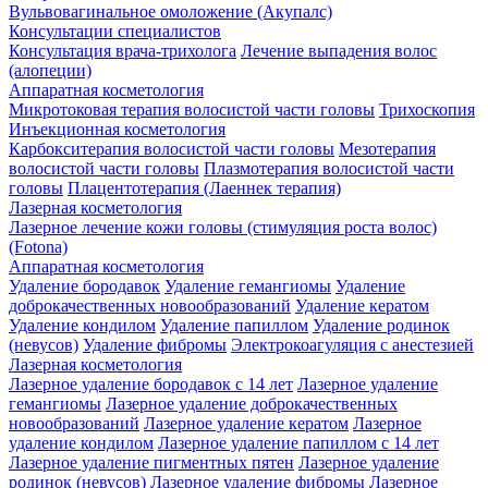
Вульвовагинальное омоложение (Акупалс)
Консультации специалистов
Консультация врача-трихолога
Лечение выпадения волос
(алопеции)
Аппаратная косметология
Микротоковая терапия волосистой части головы
Трихоскопия
Инъекционная косметология
Карбокситерапия волосистой части головы
Мезотерапия
волосистой части головы
Плазмотерапия волосистой части
головы
Плацентотерапия (Лаеннек терапия)
Лазерная косметология
Лазерное лечение кожи головы (стимуляция роста волос)
(Fotona)
Аппаратная косметология
Удаление бородавок
Удаление гемангиомы
Удаление
доброкачественных новообразований
Удаление кератом
Удаление кондилом
Удаление папиллом
Удаление родинок
(невусов)
Удаление фибромы
Электрокоагуляция с анестезией
Лазерная косметология
Лазерное удаление бородавок с 14 лет
Лазерное удаление
гемангиомы
Лазерное удаление доброкачественных
новообразований
Лазерное удаление кератом
Лазерное
удаление кондилом
Лазерное удаление папиллом с 14 лет
Лазерное удаление пигментных пятен
Лазерное удаление
родинок (невусов)
Лазерное удаление фибромы
Лазерное