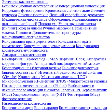
Эстетическая косметология
Безинъекционная мезотерапия
Безоперационная липосакция
Коррекция фотостарения
Криомассаж
Лечение акне
Лечение
купероза
Лечение постакне
Лечений себорейного дерматита
Механическая чистка лица
Оформление, моделирование и
окрашивание бровей
Прокол уха
Ультразвуковая чистка
(пилинг)
Уход за лицом
Ручные массажи
Перманентный
макияж
Пилинги
Дополнительные процедуры
Консультации специалистов
Консультация врача-дерматолога
Консультация врача-
косметолога
Консультация врача-трихолога
Консультация
косметолога-нутрициолога
Аппаратная косметология
RF-лифтинг (Термосалюд)
SMAS лифтинг (Ucos)
Аппаратная
коррекция фигуры
Аппаратный лимфодренажный массаж
Безоперационная блефаропластика
Биоимпедансометрия
(анализ состава тела)
Игольчатый радиочастотный лифтинг
(Vivache)
Криотерапия
Массаж аппаратный (LPG)
Микроигольчатый RF-лифтинг (INUS)
Микротоковая терапия
Плазмодинамическая терапия (Pladuo)
Реабилитация и
лечение после операций и ожогов
Терапия IPL
Термолифтинг
(M22)
Ударноволновая терапия (УВТ)
Фототерапия (М22)
Фотоомоложение
Инъекционная косметология
Биоревитализация
Биорепарация
Ботулинотерапия (инъекции