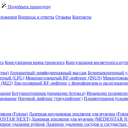
Подобрать процедуру
ложения
Вопросы и ответы
Отзывы
Контакты
ы
га
Консультация врача-трихолога
Консультация косметолога-нут
ера)
Аппаратный лимфодренажный массаж
Безинъекционный у
атный (LPG)
Микроигольчатый RF-лифтинг (INUS)
Микротокова
 (M22)
Три-полярный RF-лифтинг c фонофорезом и оксигинаци
рация
Ботулинотерапия (инъекции ботокса)
Инъекции полимоло
ирование
Нитевой лифтинг (тредлифтинг)
Плазмотерапия (плаз
ляция (Fotona)
Лазерная неодимовая эпиляция для мужчин (Foton
DIOSTAR NEXT)
Лазерная эпиляция для мужчин (MEDIOSTAR 
ерное удаление рубцов
Лазерное удаление сосудов и сосудистых 