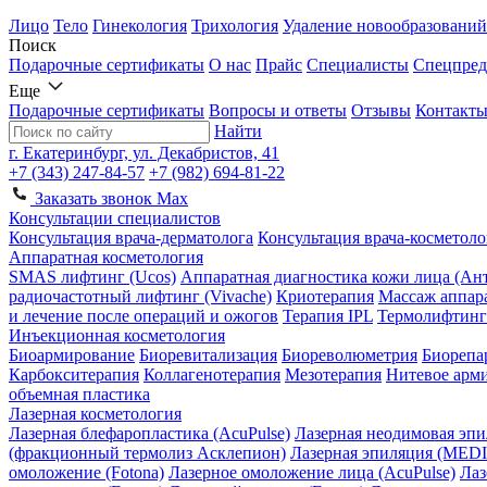
Лицо
Тело
Гинекология
Трихология
Удаление новообразований
Поиск
Подарочные сертификаты
О нас
Прайс
Специалисты
Спецпред
Еще
Подарочные сертификаты
Вопросы и ответы
Отзывы
Контакт
Найти
г. Екатеринбург, ул. Декабристов, 41
+7 (343) 247-84-57
+7 (982) 694-81-22
Заказать звонок
Max
Консультации специалистов
Консультация врача-дерматолога
Консультация врача-косметоло
Аппаратная косметология
SMAS лифтинг (Ucos)
Аппаратная диагностика кожи лица (Ант
радиочастотный лифтинг (Vivache)
Криотерапия
Массаж аппар
и лечение после операций и ожогов
Терапия IPL
Термолифтинг
Инъекционная косметология
Биоармирование
Биоревитализация
Биореволюметрия
Биорепа
Карбокситерапия
Коллагенотерапия
Мезотерапия
Нитевое арм
объемная пластика
Лазерная косметология
Лазерная блефаропластика (AcuPulse)
Лазерная неодимовая эпи
(фракционный термолиз Асклепион)
Лазерная эпиляция (ME
омоложение (Fotona)
Лазерное омоложение лица (AcuPulse)
Лаз