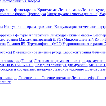
а
Фотоэпиляция лазером
ррекция фотостарения
Криомассаж
Лечение акне
Лечение купер
ашивание бровей
Прокол уха
Ультразвуковая чистка (пилинг)
Ухо
га
Консультация врача-трихолога
Консультация косметолога-нут
оррекция фигуры
Аппаратный лимфодренажный массаж
Безопе
риотерапия
Массаж аппаратный (LPG)
Микроигольчатый RF-лиф
огов
Терапия IPL
Термолифтинг (M22)
Ударноволновая терапия 
отокса)
Инъекционное лечение рубца
Карбокситерапия
Лечение
я эпиляция (Fotona)
Лазерная неодимовая эпиляция для мужчин 
я (MEDIOSTAR NEXT)
Лазерная эпиляция для мужчин (MEDIOS
 сосудов и сосудистых звездочек
Лазерное удаление шрамов
Лазе
оэпиляция
Лечение акне
Лечение постакне
Лечений себорейног
илинги