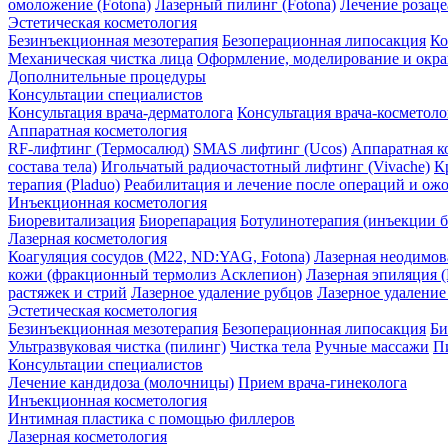
омоложение (Fotona)
Лазерный пилинг (Fotona)
Лечение розаце
Эстетическая косметология
Безинъекционная мезотерапия
Безоперационная липосакция
Ко
Механическая чистка лица
Оформление, моделирование и окр
Дополнительные процедуры
Консультации специалистов
Консультация врача-дерматолога
Консультация врача-косметоло
Аппаратная косметология
RF-лифтинг (Термосалюд)
SMAS лифтинг (Ucos)
Аппаратная к
состава тела)
Игольчатый радиочастотный лифтинг (Vivache)
К
терапия (Pladuo)
Реабилитация и лечение после операций и ож
Инъекционная косметология
Биоревитализация
Биорепарация
Ботулинотерапия (инъекции б
Лазерная косметология
Коагуляция сосудов (М22, ND:YAG, Fotona)
Лазерная неодимова
кожи (фракционный термолиз Асклепион)
Лазерная эпиляци
растяжек и стрий
Лазерное удаление рубцов
Лазерное удаление
Эстетическая косметология
Безинъекционная мезотерапия
Безоперационная липосакция
Би
Ультразвуковая чистка (пилинг)
Чистка тела
Ручные массажи
П
Консультации специалистов
Лечение кандидоза (молочницы)
Прием врача-гинеколога
Инъекционная косметология
Интимная пластика с помощью филлеров
Лазерная косметология