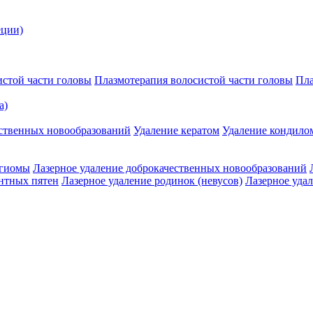
еции)
истой части головы
Плазмотерапия волосистой части головы
Пла
a)
ественных новообразований
Удаление кератом
Удаление кондило
нгиомы
Лазерное удаление доброкачественных новообразований
нтных пятен
Лазерное удаление родинок (невусов)
Лазерное уда