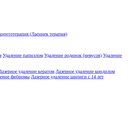
центотерапия (Лаеннек терапия)
м
Удаление папиллом
Удаление родинок (невусов)
Удаление
Лазерное удаление кератом
Лазерное удаление кондилом
ление фибромы
Лазерное удаление шипиги с 14 лет