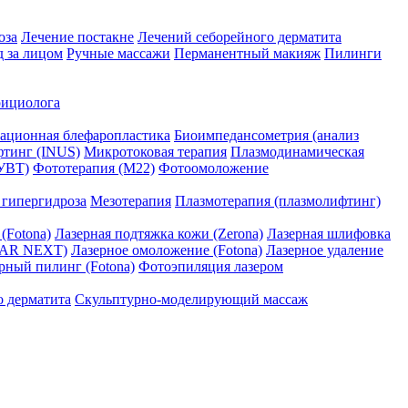
оза
Лечение постакне
Лечений себорейного дерматита
д за лицом
Ручные массажи
Перманентный макияж
Пилинги
рициолога
рационная блефаропластика
Биоимпедансометрия (анализ
тинг (INUS)
Микротоковая терапия
Плазмодинамическая
(УВТ)
Фототерапия (М22)
Фотоомоложение
 гипергидроза
Мезотерапия
Плазмотерапия (плазмолифтинг)
(Fotona)
Лазерная подтяжка кожи (Zerona)
Лазерная шлифовка
TAR NEXT)
Лазерное омоложение (Fotona)
Лазерное удаление
рный пилинг (Fotona)
Фотоэпиляция лазером
о дерматита
Скульптурно-моделирующий массаж