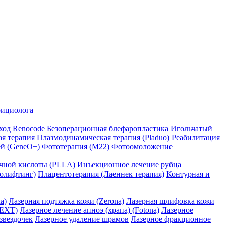
рициолога
ход Renocode
Безоперационная блефаропластика
Игольчатый
я терапия
Плазмодинамическая терапия (Pladuo)
Реабилитация
ей (GeneO+)
Фототерапия (М22)
Фотоомоложение
чной кислоты (PLLA)
Инъекционное лечение рубца
молифтинг)
Плацентотерапия (Лаеннек терапия)
Контурная и
a)
Лазерная подтяжка кожи (Zerona)
Лазерная шлифовка кожи
NEXT)
Лазерное лечение апноэ (храпа) (Fotona)
Лазерное
звездочек
Лазерное удаление шрамов
Лазерное фракционное