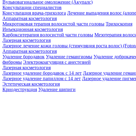
Вульвовагинальное омоложение (Акупалс)
Консультации специалистов
Консультация врача-трихолога
Лечение выпадения волос (алоп
Аппаратная косметология
Микротоковая терапия волосистой части головы
Трихоскопия
Инъекционная косметология
Карбокситерапия волосистой части головы
Мезотерапия волос
Лазерная косметология
Лазерное лечение кожи головы (стимуляция роста волос) (Foton
Аппаратная косметология
Удаление бородавок
Удаление гемангиомы
Удаление доброкач
фибромы
Электрокоагуляция с анестезией
Лазерная косметология
Лазерное удаление бородавок с 14 лет
Лазерное удаление гема
Лазерное удаление папиллом с 14 лет
Лазерное удаление пигме
Эстетическая косметология
Криодеструкция
Удаление шипиги