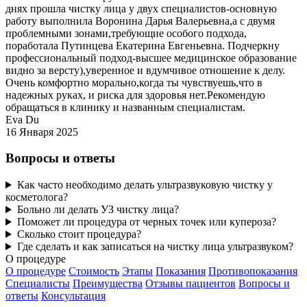
днях прошла чистку лица у двух специалистов-основную
работу выполнила Воронина Дарья Валерьевна,а с двумя
проблемными зонами,требующие особого подхода,
поработала Путинцева Екатерина Евгеньевна. Подчеркну
профессиональный подход-высшее медицинское образование
видно за версту),уверенное и вдумчивое отношение к делу.
Очень комфортно морально,когда ты чувствуешь,что в
надежных руках, и риска для здоровья нет.Рекомендую
обращаться в клинику и названным специалистам.
Eva Du
16 Января 2025
Вопросы и ответы
Как часто необходимо делать ультразвуковую чистку у
косметолога?
Больно ли делать УЗ чистку лица?
Поможет ли процедура от черных точек или купероза?
Сколько стоит процедура?
Где сделать и как записаться на чистку лица ультразвуком?
О процедуре
О процедуре
Стоимость
Этапы
Показания
Противопоказания
Специалисты
Преимущества
Отзывы пациентов
Вопросы и
ответы
Консультация