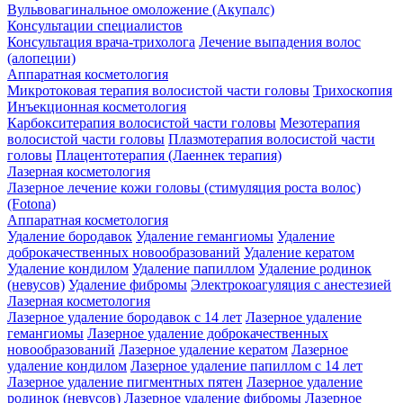
Вульвовагинальное омоложение (Акупалс)
Консультации специалистов
Консультация врача-трихолога
Лечение выпадения волос
(алопеции)
Аппаратная косметология
Микротоковая терапия волосистой части головы
Трихоскопия
Инъекционная косметология
Карбокситерапия волосистой части головы
Мезотерапия
волосистой части головы
Плазмотерапия волосистой части
головы
Плацентотерапия (Лаеннек терапия)
Лазерная косметология
Лазерное лечение кожи головы (стимуляция роста волос)
(Fotona)
Аппаратная косметология
Удаление бородавок
Удаление гемангиомы
Удаление
доброкачественных новообразований
Удаление кератом
Удаление кондилом
Удаление папиллом
Удаление родинок
(невусов)
Удаление фибромы
Электрокоагуляция с анестезией
Лазерная косметология
Лазерное удаление бородавок с 14 лет
Лазерное удаление
гемангиомы
Лазерное удаление доброкачественных
новообразований
Лазерное удаление кератом
Лазерное
удаление кондилом
Лазерное удаление папиллом с 14 лет
Лазерное удаление пигментных пятен
Лазерное удаление
родинок (невусов)
Лазерное удаление фибромы
Лазерное