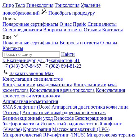
Лицо
Тело
Гинекология
Трихология
Удаление
новообразований
Подобрать процедуру
Поиск
Подарочные сертификаты
О нас
Прайс
Специалисты
Спецпредложения
Вопросы и ответы
Отзывы
Контакты
Еще
Подарочные сертификаты
Вопросы и ответы
Отзывы
Контакты
Найти
г. Екатеринбург, ул. Декабристов, 41
+7 (343) 247-84-57
+7 (982) 694-81-22
Заказать звонок
Max
Консультации специалистов
Консультация врача-дерматолога
Консультация врача-
косметолога
Консультация врача-трихолога
Консультация
косметолога-нутрициолога
Аппаратная косметология
SMAS лифтинг (Ucos)
Аппаратная диагностика кожи лица
(Антера)
Аппаратный лимфодренажный массаж
Безинъекционный уход Renocode
Безоперационная
блефаропластика
Игольчатый радиочастотный лифтинг
(Vivache)
Криотерапия
Массаж аппаратный (LPG)
Микроигольчатый RF-лифтинг (INUS)
Микротоковая терапия