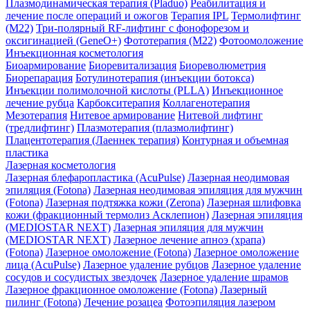
Плазмодинамическая терапия (Pladuo)
Реабилитация и
лечение после операций и ожогов
Терапия IPL
Термолифтинг
(M22)
Три-полярный RF-лифтинг c фонофорезом и
оксигинацией (GeneO+)
Фототерапия (М22)
Фотоомоложение
Инъекционная косметология
Биоармирование
Биоревитализация
Биореволюметрия
Биорепарация
Ботулинотерапия (инъекции ботокса)
Инъекции полимолочной кислоты (PLLA)
Инъекционное
лечение рубца
Карбокситерапия
Коллагенотерапия
Мезотерапия
Нитевое армирование
Нитевой лифтинг
(тредлифтинг)
Плазмотерапия (плазмолифтинг)
Плацентотерапия (Лаеннек терапия)
Контурная и объемная
пластика
Лазерная косметология
Лазерная блефаропластика (AcuPulse)
Лазерная неодимовая
эпиляция (Fotona)
Лазерная неодимовая эпиляция для мужчин
(Fotona)
Лазерная подтяжка кожи (Zerona)
Лазерная шлифовка
кожи (фракционный термолиз Асклепион)
Лазерная эпиляция
(MEDIOSTAR NEXT)
Лазерная эпиляция для мужчин
(MEDIOSTAR NEXT)
Лазерное лечение апноэ (храпа)
(Fotona)
Лазерное омоложение (Fotona)
Лазерное омоложение
лица (AcuPulse)
Лазерное удаление рубцов
Лазерное удаление
сосудов и сосудистых звездочек
Лазерное удаление шрамов
Лазерное фракционное омоложение (Fotona)
Лазерный
пилинг (Fotona)
Лечение розацеа
Фотоэпиляция лазером