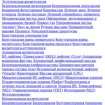
Эстетическая косметология
Безинъекционная мезотерапия
Безоперационная липосакция
Коррекция фотостарения
Криомассаж
Лечение акне
Лечение
купероза
Лечение постакне
Лечений себорейного дерматита
Механическая чистка лица
Оформление, моделирование и
окрашивание бровей
Прокол уха
Ультразвуковая чистка
(пилинг)
Уход за лицом
Ручные массажи
Перманентный
макияж
Пилинги
Дополнительные процедуры
Консультации специалистов
Консультация врача-дерматолога
Консультация врача-
косметолога
Консультация врача-трихолога
Консультация
косметолога-нутрициолога
Аппаратная косметология
RF-лифтинг (Термосалюд)
SMAS лифтинг (Ucos)
Аппаратная
коррекция фигуры
Аппаратный лимфодренажный массаж
Безоперационная блефаропластика
Биоимпедансометрия
(анализ состава тела)
Игольчатый радиочастотный лифтинг
(Vivache)
Криотерапия
Массаж аппаратный (LPG)
Микроигольчатый RF-лифтинг (INUS)
Микротоковая терапия
Плазмодинамическая терапия (Pladuo)
Реабилитация и
лечение после операций и ожогов
Терапия IPL
Термолифтинг
(M22)
Ударноволновая терапия (УВТ)
Фототерапия (М22)
Фотоомоложение
Инъекционная косметология
Биоревитализация
Биорепарация
Ботулинотерапия (инъекции