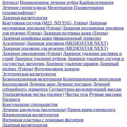
ботокса)
Инъекционное лечение рубца
Карбокситерапия
Лечение гипергидроза
Мезотерапия
Плазмотерапия
(плазмолифтинг)
Лазерная косметология
Коагуляция сосудов (М22, ND:YAG, Fotona)
Лазерная
неодимовая эпиляция (Fotona)
Лазерная неодимовая эпиляция
для мужчин (Fotona)
Лазерная подтяжка кожи (Zerona)
Лазерная шлифовка кожи (фракционный термолиз
Асклепион)
Лазерная эпиляция (MEDIOSTAR NEXT)
Лазерная эпиляция для мужчин (MEDIOSTAR NEXT)
Лазерное омоложение (Fotona)
Лазерное удаление растяжек и
стрий
Лазерное удаление рубцов
Лазерное удаление сосудов и
сосудистых звездочек
Лазерное удаление шрамов
Лазерный
пилинг (Fotona)
Фотоэпиляция лазером
Эстетическая косметология
Безинъекционная мезотерапия
Безоперационная липосакция
Биоэпиляция
Лечение акне
Лечение постакне
Лечений
себорейного дерматита
Скульптурно-моделирующий массаж
Ультразвуковая чистка (пилинг)
Чистка тела
Ручные массажи
Пилинги
Консультации специалистов
Лечение кандидоза (молочницы)
Прием врача-гинеколога
Инъекционная косметология
Интимная пластика с помощью филлеров
Лазерная косметология