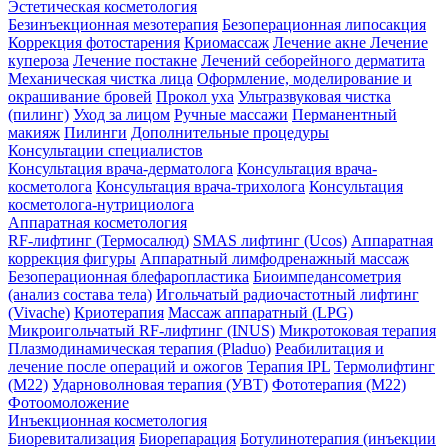
Эстетическая косметология
Безинъекционная мезотерапия
Безоперационная липосакция
Коррекция фотостарения
Криомассаж
Лечение акне
Лечение
купероза
Лечение постакне
Лечений себорейного дерматита
Механическая чистка лица
Оформление, моделирование и
окрашивание бровей
Прокол уха
Ультразвуковая чистка
(пилинг)
Уход за лицом
Ручные массажи
Перманентный
макияж
Пилинги
Дополнительные процедуры
Консультации специалистов
Консультация врача-дерматолога
Консультация врача-
косметолога
Консультация врача-трихолога
Консультация
косметолога-нутрициолога
Аппаратная косметология
RF-лифтинг (Термосалюд)
SMAS лифтинг (Ucos)
Аппаратная
коррекция фигуры
Аппаратный лимфодренажный массаж
Безоперационная блефаропластика
Биоимпедансометрия
(анализ состава тела)
Игольчатый радиочастотный лифтинг
(Vivache)
Криотерапия
Массаж аппаратный (LPG)
Микроигольчатый RF-лифтинг (INUS)
Микротоковая терапия
Плазмодинамическая терапия (Pladuo)
Реабилитация и
лечение после операций и ожогов
Терапия IPL
Термолифтинг
(M22)
Ударноволновая терапия (УВТ)
Фототерапия (М22)
Фотоомоложение
Инъекционная косметология
Биоревитализация
Биорепарация
Ботулинотерапия (инъекции