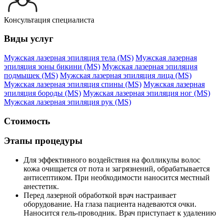
Консультация специалиста
Виды услуг
Мужская лазерная эпиляция тела (MS)
Мужская лазерная
эпиляция зоны бикини (MS)
Мужская лазерная эпиляция
подмышек (MS)
Мужская лазерная эпиляция лица (MS)
Мужская лазерная эпиляция спины (MS)
Мужская лазерная
эпиляция бороды (MS)
Мужская лазерная эпиляция ног (MS)
Мужская лазерная эпиляция рук (MS)
Стоимость
Этапы процедуры
Для эффективного воздействия на фолликулы волос
кожа очищается от пота и загрязнений, обрабатывается
антисептиком. При необходимости наносится местный
анестетик.
Перед лазерной обработкой врач настраивает
оборудование. На глаза пациента надеваются очки.
Наносится гель-проводник. Врач приступает к удалению