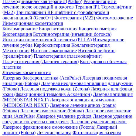
Плазмодинамическая терапия (Pladuo)
Реабилитация и
лечение после операций и ожогов
Терапия IPL
Термолифтинг
(M22)
Три-полярный RF-лифтинг c фонофорезом и
оксигинацией (GeneO+)
Фототерапия (М22)
Фотоомоложение
Инъекционная косметология
Биоармирование
Биоревитализация
Биореволюметрия
Биорепарация
Ботулинотерапия (инъекции ботокса)
Инъекции полимолочной кислоты (PLLA)
Инъекционное
лечение рубца
Карбокситерапия
Коллагенотерапия
Мезотерапия
Нитевое армирование
Нитевой лифтинг
(тредлифтинг)
Плазмотерапия (плазмолифтинг)
Плацентотерапия (Лаеннек терапия)
Контурная и объемная
пластика
Лазерная косметология
Лазерная блефаропластика (AcuPulse)
Лазерная неодимовая
эпиляция (Fotona)
Лазерная неодимовая эпиляция для мужчин
(Fotona)
Лазерная подтяжка кожи (Zerona)
Лазерная шлифовка
кожи (фракционный термолиз Асклепион)
Лазерная эпиляция
(MEDIOSTAR NEXT)
Лазерная эпиляция для мужчин
(MEDIOSTAR NEXT)
Лазерное лечение апноэ (храпа)
(Fotona)
Лазерное омоложение (Fotona)
Лазерное омоложение
лица (AcuPulse)
Лазерное удаление рубцов
Лазерное удаление
сосудов и сосудистых звездочек
Лазерное удаление шрамов
Лазерное фракционное омоложение (Fotona)
Лазерный
пилинг (Fotona)
Лечение розацеа
Фотоэпиляция лазером