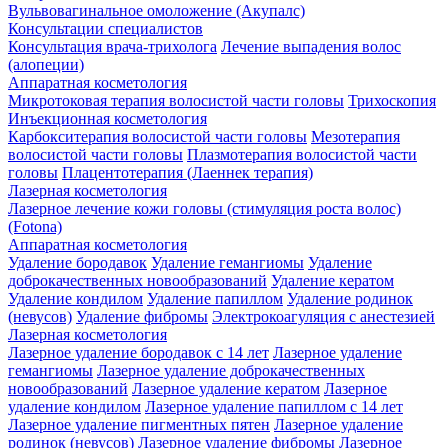
Вульвовагинальное омоложение (Акупалс)
Консультации специалистов
Консультация врача-трихолога
Лечение выпадения волос
(алопеции)
Аппаратная косметология
Микротоковая терапия волосистой части головы
Трихоскопия
Инъекционная косметология
Карбокситерапия волосистой части головы
Мезотерапия
волосистой части головы
Плазмотерапия волосистой части
головы
Плацентотерапия (Лаеннек терапия)
Лазерная косметология
Лазерное лечение кожи головы (стимуляция роста волос)
(Fotona)
Аппаратная косметология
Удаление бородавок
Удаление гемангиомы
Удаление
доброкачественных новообразований
Удаление кератом
Удаление кондилом
Удаление папиллом
Удаление родинок
(невусов)
Удаление фибромы
Электрокоагуляция с анестезией
Лазерная косметология
Лазерное удаление бородавок с 14 лет
Лазерное удаление
гемангиомы
Лазерное удаление доброкачественных
новообразований
Лазерное удаление кератом
Лазерное
удаление кондилом
Лазерное удаление папиллом с 14 лет
Лазерное удаление пигментных пятен
Лазерное удаление
родинок (невусов)
Лазерное удаление фибромы
Лазерное