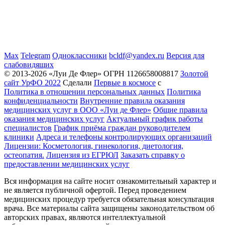
Max
Telegram
Одноклассники
bcldf@yandex.ru
Версия для
слабовидящих
© 2013-2026 «Луи Де Флер» ОГРН 1126658008817
Золотой
сайт УрФО 2022
Сделали
Первые в космосе
с
Политика в отношении персональных данных
Политика
конфиденциальности
Внутренние правила оказания
медицинских услуг в ООО «Луи де Флер»
Общие правила
оказания медицинских услуг
Актуальный график работы
специалистов
График приёма граждан руководителем
клиники
Адреса и телефоны контролирующих организаций
Лицензии: Косметология, гинекология, диетология,
остеопатия.
Лицензия из ЕГРЮЛ
Заказать справку о
предоставлении медицинских услуг
Вся информация на сайте носит ознакомительный характер и
не является публичной офертой. Перед проведением
медицинских процедур требуется обязательная консультация
врача. Все материалы сайта защищены законодательством об
авторских правах, являются интеллектуальной