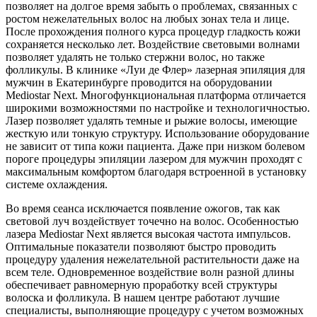
позволяет на долгое время забыть о проблемах, связанных с
ростом нежелательных волос на любых зонах тела и лице.
После прохождения полного курса процедур гладкость кожи
сохраняется несколько лет. Воздействие световыми волнами
позволяет удалять не только стержни волос, но также
фолликулы. В клинике «Луи де Флер» лазерная эпиляция для
мужчин в Екатеринбурге проводится на оборудовании
Mediostar Next. Многофункциональная платформа отличается
широкими возможностями по настройке и технологичностью.
Лазер позволяет удалять темные и рыжие волосы, имеющие
жесткую или тонкую структуру. Использование оборудование
не зависит от типа кожи пациента. Даже при низком болевом
пороге процедуры эпиляции лазером для мужчин проходят с
максимальным комфортом благодаря встроенной в установку
системе охлаждения.
Во время сеанса исключается появление ожогов, так как
световой луч воздействует точечно на волос. Особенностью
лазера Mediostar Next является высокая частота импульсов.
Оптимальные показатели позволяют быстро проводить
процедуру удаления нежелательной растительности даже на
всем теле. Одновременное воздействие волн разной длины
обеспечивает равномерную проработку всей структуры
волоска и фолликула. В нашем центре работают лучшие
специалисты, выполняющие процедуру с учетом возможных