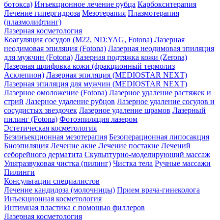
ботокса)
Инъекционное лечение рубца
Карбокситерапия
Лечение гипергидроза
Мезотерапия
Плазмотерапия
(плазмолифтинг)
Лазерная косметология
Коагуляция сосудов (М22, ND:YAG, Fotona)
Лазерная
неодимовая эпиляция (Fotona)
Лазерная неодимовая эпиляция
для мужчин (Fotona)
Лазерная подтяжка кожи (Zerona)
Лазерная шлифовка кожи (фракционный термолиз
Асклепион)
Лазерная эпиляция (MEDIOSTAR NEXT)
Лазерная эпиляция для мужчин (MEDIOSTAR NEXT)
Лазерное омоложение (Fotona)
Лазерное удаление растяжек и
стрий
Лазерное удаление рубцов
Лазерное удаление сосудов и
сосудистых звездочек
Лазерное удаление шрамов
Лазерный
пилинг (Fotona)
Фотоэпиляция лазером
Эстетическая косметология
Безинъекционная мезотерапия
Безоперационная липосакция
Биоэпиляция
Лечение акне
Лечение постакне
Лечений
себорейного дерматита
Скульптурно-моделирующий массаж
Ультразвуковая чистка (пилинг)
Чистка тела
Ручные массажи
Пилинги
Консультации специалистов
Лечение кандидоза (молочницы)
Прием врача-гинеколога
Инъекционная косметология
Интимная пластика с помощью филлеров
Лазерная косметология