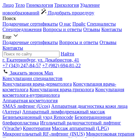
Лицо
Тело
Гинекология
Трихология
Удаление
новообразований
Подобрать процедуру
Поиск
Подарочные сертификаты
О нас
Прайс
Специалисты
Спецпредложения
Вопросы и ответы
Отзывы
Контакты
Еще
Подарочные сертификаты
Вопросы и ответы
Отзывы
Контакты
Найти
г. Екатеринбург, ул. Декабристов, 41
+7 (343) 247-84-57
+7 (982) 694-81-22
Заказать звонок
Max
Консультации специалистов
Консультация врача-дерматолога
Консультация врача-
косметолога
Консультация врача-трихолога
Консультация
косметолога-нутрициолога
Аппаратная косметология
SMAS лифтинг (Ucos)
Аппаратная диагностика кожи лица
(Антера)
Аппаратный лимфодренажный массаж
Безинъекционный уход Renocode
Безоперационная
блефаропластика
Игольчатый радиочастотный лифтинг
(Vivache)
Криотерапия
Массаж аппаратный (LPG)
Микроигольчатый RF-лифтинг (INUS)
Микротоковая терапия