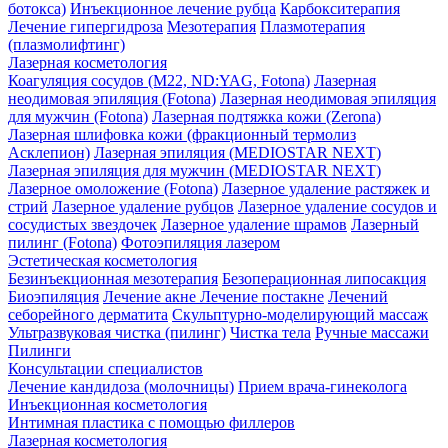
ботокса)
Инъекционное лечение рубца
Карбокситерапия
Лечение гипергидроза
Мезотерапия
Плазмотерапия
(плазмолифтинг)
Лазерная косметология
Коагуляция сосудов (М22, ND:YAG, Fotona)
Лазерная
неодимовая эпиляция (Fotona)
Лазерная неодимовая эпиляция
для мужчин (Fotona)
Лазерная подтяжка кожи (Zerona)
Лазерная шлифовка кожи (фракционный термолиз
Асклепион)
Лазерная эпиляция (MEDIOSTAR NEXT)
Лазерная эпиляция для мужчин (MEDIOSTAR NEXT)
Лазерное омоложение (Fotona)
Лазерное удаление растяжек и
стрий
Лазерное удаление рубцов
Лазерное удаление сосудов и
сосудистых звездочек
Лазерное удаление шрамов
Лазерный
пилинг (Fotona)
Фотоэпиляция лазером
Эстетическая косметология
Безинъекционная мезотерапия
Безоперационная липосакция
Биоэпиляция
Лечение акне
Лечение постакне
Лечений
себорейного дерматита
Скульптурно-моделирующий массаж
Ультразвуковая чистка (пилинг)
Чистка тела
Ручные массажи
Пилинги
Консультации специалистов
Лечение кандидоза (молочницы)
Прием врача-гинеколога
Инъекционная косметология
Интимная пластика с помощью филлеров
Лазерная косметология