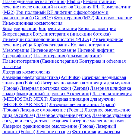
Плазмодинамическая терапия (Pladuo)
Реабилитация и
лечение после операций и ожогов
Терапия IPL
Термолифтинг
(M22)
Три-полярный RF-лифтинг c фонофорезом и
оксигинацией (GeneO+)
Фототерапия (М22)
Фотоомоложение
Инъекционная косметология
Биоармирование
Биоревитализация
Биореволюметрия
Биорепарация
Ботулинотерапия (инъекции ботокса)
Инъекции полимолочной кислоты (PLLA)
Инъекционное
лечение рубца
Карбокситерапия
Коллагенотерапия
Мезотерапия
Нитевое армирование
Нитевой лифтинг
(тредлифтинг)
Плазмотерапия (плазмолифтинг)
Плацентотерапия (Лаеннек терапия)
Контурная и объемная
пластика
Лазерная косметология
Лазерная блефаропластика (AcuPulse)
Лазерная неодимовая
эпиляция (Fotona)
Лазерная неодимовая эпиляция для мужчин
(Fotona)
Лазерная подтяжка кожи (Zerona)
Лазерная шлифовка
кожи (фракционный термолиз Асклепион)
Лазерная эпиляция
(MEDIOSTAR NEXT)
Лазерная эпиляция для мужчин
(MEDIOSTAR NEXT)
Лазерное лечение апноэ (храпа)
(Fotona)
Лазерное омоложение (Fotona)
Лазерное омоложение
лица (AcuPulse)
Лазерное удаление рубцов
Лазерное удаление
сосудов и сосудистых звездочек
Лазерное удаление шрамов
Лазерное фракционное омоложение (Fotona)
Лазерный
пилинг (Fotona)
Лечение розацеа
Фотоэпиляция лазером