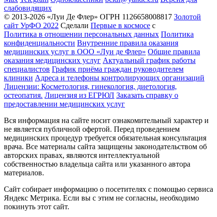
слабовидящих
© 2013-2026 «Луи Де Флер» ОГРН 1126658008817
Золотой
сайт УрФО 2022
Сделали
Первые в космосе
с
Политика в отношении персональных данных
Политика
конфиденциальности
Внутренние правила оказания
медицинских услуг в ООО «Луи де Флер»
Общие правила
оказания медицинских услуг
Актуальный график работы
специалистов
График приёма граждан руководителем
клиники
Адреса и телефоны контролирующих организаций
Лицензии: Косметология, гинекология, диетология,
остеопатия.
Лицензия из ЕГРЮЛ
Заказать справку о
предоставлении медицинских услуг
Вся информация на сайте носит ознакомительный характер и
не является публичной офертой. Перед проведением
медицинских процедур требуется обязательная консультация
врача. Все материалы сайта защищены законодательством об
авторских правах, являются интеллектуальной
собственностью владельца сайта или указанного автора
материалов.
Сайт собирает информацию о посетителях с помощью сервиса
Яндекс Метрика. Если вы с этим не согласны, необходимо
покинуть этот сайт.