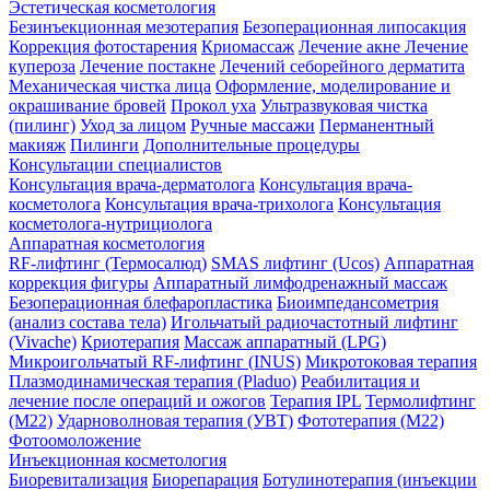
Эстетическая косметология
Безинъекционная мезотерапия
Безоперационная липосакция
Коррекция фотостарения
Криомассаж
Лечение акне
Лечение
купероза
Лечение постакне
Лечений себорейного дерматита
Механическая чистка лица
Оформление, моделирование и
окрашивание бровей
Прокол уха
Ультразвуковая чистка
(пилинг)
Уход за лицом
Ручные массажи
Перманентный
макияж
Пилинги
Дополнительные процедуры
Консультации специалистов
Консультация врача-дерматолога
Консультация врача-
косметолога
Консультация врача-трихолога
Консультация
косметолога-нутрициолога
Аппаратная косметология
RF-лифтинг (Термосалюд)
SMAS лифтинг (Ucos)
Аппаратная
коррекция фигуры
Аппаратный лимфодренажный массаж
Безоперационная блефаропластика
Биоимпедансометрия
(анализ состава тела)
Игольчатый радиочастотный лифтинг
(Vivache)
Криотерапия
Массаж аппаратный (LPG)
Микроигольчатый RF-лифтинг (INUS)
Микротоковая терапия
Плазмодинамическая терапия (Pladuo)
Реабилитация и
лечение после операций и ожогов
Терапия IPL
Термолифтинг
(M22)
Ударноволновая терапия (УВТ)
Фототерапия (М22)
Фотоомоложение
Инъекционная косметология
Биоревитализация
Биорепарация
Ботулинотерапия (инъекции