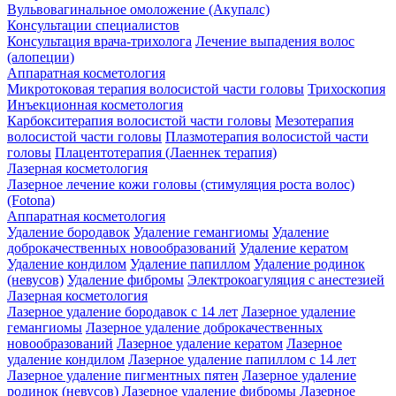
Вульвовагинальное омоложение (Акупалс)
Консультации специалистов
Консультация врача-трихолога
Лечение выпадения волос
(алопеции)
Аппаратная косметология
Микротоковая терапия волосистой части головы
Трихоскопия
Инъекционная косметология
Карбокситерапия волосистой части головы
Мезотерапия
волосистой части головы
Плазмотерапия волосистой части
головы
Плацентотерапия (Лаеннек терапия)
Лазерная косметология
Лазерное лечение кожи головы (стимуляция роста волос)
(Fotona)
Аппаратная косметология
Удаление бородавок
Удаление гемангиомы
Удаление
доброкачественных новообразований
Удаление кератом
Удаление кондилом
Удаление папиллом
Удаление родинок
(невусов)
Удаление фибромы
Электрокоагуляция с анестезией
Лазерная косметология
Лазерное удаление бородавок с 14 лет
Лазерное удаление
гемангиомы
Лазерное удаление доброкачественных
новообразований
Лазерное удаление кератом
Лазерное
удаление кондилом
Лазерное удаление папиллом с 14 лет
Лазерное удаление пигментных пятен
Лазерное удаление
родинок (невусов)
Лазерное удаление фибромы
Лазерное