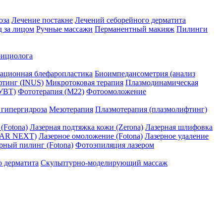
оза
Лечение постакне
Лечений себорейного дерматита
д за лицом
Ручные массажи
Перманентный макияж
Пилинги
рициолога
рационная блефаропластика
Биоимпедансометрия (анализ
тинг (INUS)
Микротоковая терапия
Плазмодинамическая
(УВТ)
Фототерапия (М22)
Фотоомоложение
 гипергидроза
Мезотерапия
Плазмотерапия (плазмолифтинг)
(Fotona)
Лазерная подтяжка кожи (Zerona)
Лазерная шлифовка
TAR NEXT)
Лазерное омоложение (Fotona)
Лазерное удаление
рный пилинг (Fotona)
Фотоэпиляция лазером
о дерматита
Скульптурно-моделирующий массаж