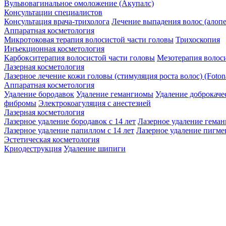
Вульвовагинальное омоложение (Акупалс)
Консультации специалистов
Консультация врача-трихолога
Лечение выпадения волос (алоп
Аппаратная косметология
Микротоковая терапия волосистой части головы
Трихоскопия
Инъекционная косметология
Карбокситерапия волосистой части головы
Мезотерапия волос
Лазерная косметология
Лазерное лечение кожи головы (стимуляция роста волос) (Foton
Аппаратная косметология
Удаление бородавок
Удаление гемангиомы
Удаление доброкач
фибромы
Электрокоагуляция с анестезией
Лазерная косметология
Лазерное удаление бородавок с 14 лет
Лазерное удаление гема
Лазерное удаление папиллом с 14 лет
Лазерное удаление пигме
Эстетическая косметология
Криодеструкция
Удаление шипиги