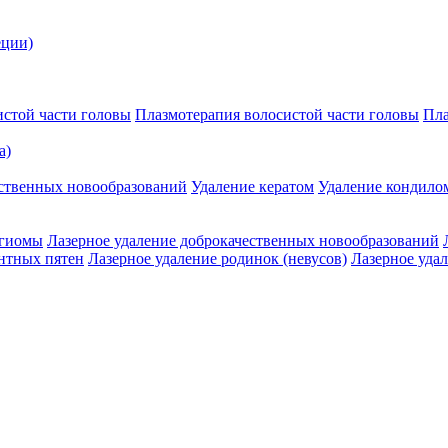
еции)
истой части головы
Плазмотерапия волосистой части головы
Пла
a)
ественных новообразований
Удаление кератом
Удаление кондило
нгиомы
Лазерное удаление доброкачественных новообразований
нтных пятен
Лазерное удаление родинок (невусов)
Лазерное уда