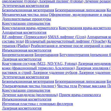
омоложение (Fotona)
Лазерный пилинг (Fotona)
Лечение розаце
Эстетическая косметология
Безинъекционная мезотерапия
Безоперационная липосакция
Ко
Механическая чистка лица
Оформление, моделирование и окр
Дополнительные процедуры
Консультации специалистов
Консультация врача-дерматолога
Консультация врача-косметоло
Аппаратная косметология
RF-лифтинг (Термосалюд)
SMAS лифтинг (Ucos)
Аппаратная к
состава тела)
Игольчатый радиочастотный лифтинг (Vivache)
К
терапия (Pladuo)
Реабилитация и лечение после операций и ож
Инъекционная косметология
Биоревитализация
Биорепарация
Ботулинотерапия (инъекции б
Лазерная косметология
Коагуляция сосудов (М22, ND:YAG, Fotona)
Лазерная неодимова
кожи (фракционный термолиз Асклепион)
Лазерная эпиляци
растяжек и стрий
Лазерное удаление рубцов
Лазерное удаление
Эстетическая косметология
Безинъекционная мезотерапия
Безоперационная липосакция
Би
Ультразвуковая чистка (пилинг)
Чистка тела
Ручные массажи
П
Консультации специалистов
Лечение кандидоза (молочницы)
Прием врача-гинеколога
Инъекционная косметология
Интимная пластика с помощью филлеров
Лазерная косметология