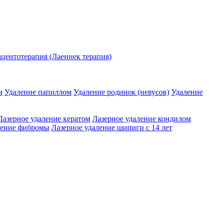
центотерапия (Лаеннек терапия)
м
Удаление папиллом
Удаление родинок (невусов)
Удаление
Лазерное удаление кератом
Лазерное удаление кондилом
ление фибромы
Лазерное удаление шипиги с 14 лет