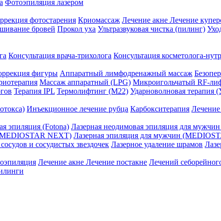
а
Фотоэпиляция лазером
ррекция фотостарения
Криомассаж
Лечение акне
Лечение купер
ашивание бровей
Прокол уха
Ультразвуковая чистка (пилинг)
Ухо
га
Консультация врача-трихолога
Консультация косметолога-нут
оррекция фигуры
Аппаратный лимфодренажный массаж
Безопе
риотерапия
Массаж аппаратный (LPG)
Микроигольчатый RF-лиф
огов
Терапия IPL
Термолифтинг (M22)
Ударноволновая терапия 
отокса)
Инъекционное лечение рубца
Карбокситерапия
Лечение
я эпиляция (Fotona)
Лазерная неодимовая эпиляция для мужчин 
я (MEDIOSTAR NEXT)
Лазерная эпиляция для мужчин (MEDIOS
 сосудов и сосудистых звездочек
Лазерное удаление шрамов
Лазе
оэпиляция
Лечение акне
Лечение постакне
Лечений себорейног
илинги