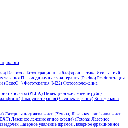
рициолога
ход Renocode
Безоперационная блефаропластика
Игольчатый
я терапия
Плазмодинамическая терапия (Pladuo)
Реабилитация
ей (GeneO+)
Фототерапия (М22)
Фотоомоложение
чной кислоты (PLLA)
Инъекционное лечение рубца
молифтинг)
Плацентотерапия (Лаеннек терапия)
Контурная и
a)
Лазерная подтяжка кожи (Zerona)
Лазерная шлифовка кожи
NEXT)
Лазерное лечение апноэ (храпа) (Fotona)
Лазерное
звездочек
Лазерное удаление шрамов
Лазерное фракционное