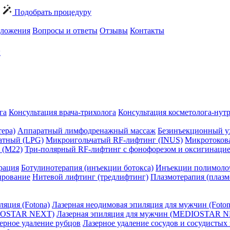
Подобрать процедуру
ложения
Вопросы и ответы
Отзывы
Контакты
ы
га
Консультация врача-трихолога
Консультация косметолога-нут
ера)
Аппаратный лимфодренажный массаж
Безинъекционный у
атный (LPG)
Микроигольчатый RF-лифтинг (INUS)
Микротокова
 (M22)
Три-полярный RF-лифтинг c фонофорезом и оксигинаци
рация
Ботулинотерапия (инъекции ботокса)
Инъекции полимоло
ирование
Нитевой лифтинг (тредлифтинг)
Плазмотерапия (плаз
ляция (Fotona)
Лазерная неодимовая эпиляция для мужчин (Foton
DIOSTAR NEXT)
Лазерная эпиляция для мужчин (MEDIOSTAR 
ерное удаление рубцов
Лазерное удаление сосудов и сосудистых 