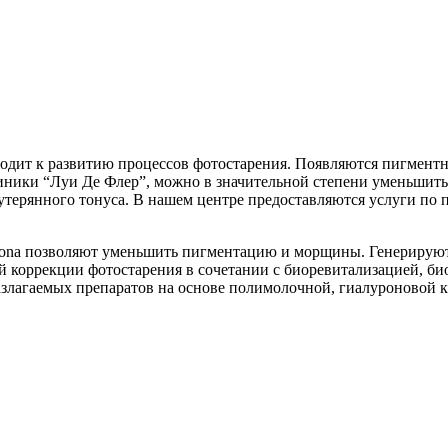
одит к развитию процессов фотостарения. Появляются пигментн
линики “Луи Де Флер”, можно в значительной степени уменьшит
утерянного тонуса. В нашем центре предоставляются услуги по
otona позволяют уменьшить пигментацию и морщины. Генерирую
й коррекции фотостарения в сочетании с биоревитализацией, б
азлагаемых препаратов на основе полимолочной, гиалуроновой к