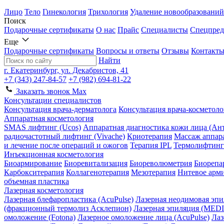
Лицо
Тело
Гинекология
Трихология
Удаление новообразований
Поиск
Подарочные сертификаты
О нас
Прайс
Специалисты
Спецпред
Еще
Подарочные сертификаты
Вопросы и ответы
Отзывы
Контакт
Найти
г. Екатеринбург, ул. Декабристов, 41
+7 (343) 247-84-57
+7 (982) 694-81-22
Заказать звонок
Max
Консультации специалистов
Консультация врача-дерматолога
Консультация врача-косметоло
Аппаратная косметология
SMAS лифтинг (Ucos)
Аппаратная диагностика кожи лица (Ант
радиочастотный лифтинг (Vivache)
Криотерапия
Массаж аппар
и лечение после операций и ожогов
Терапия IPL
Термолифтинг
Инъекционная косметология
Биоармирование
Биоревитализация
Биореволюметрия
Биорепа
Карбокситерапия
Коллагенотерапия
Мезотерапия
Нитевое арм
объемная пластика
Лазерная косметология
Лазерная блефаропластика (AcuPulse)
Лазерная неодимовая эпи
(фракционный термолиз Асклепион)
Лазерная эпиляция (ME
омоложение (Fotona)
Лазерное омоложение лица (AcuPulse)
Лаз