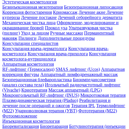
Эстетическая косметология
Безинъекционная мезотерапия
Безоперационная липосакция
Коррекция фотостарения
Криомассаж
Лечение акне
Лечение
купероза
Лечение постакне
Лечений себорейного дерматита
Механическая чистка лица
Оформление, моделирование и
окрашивание бровей
Прокол уха
Ультразвуковая чистка
(пилинг)
Уход за лицом
Ручные массажи
Перманентный
макияж
Пилинги
Дополнительные процедуры
Консультации специалистов
Консультация врача-дерматолога
Консультация врача-
косметолога
Консультация врача-трихолога
Консультация
косметолога-нутрициолога
Аппаратная косметология
RF-лифтинг (Термосалюд)
SMAS лифтинг (Ucos)
Аппаратная
коррекция фигуры
Аппаратный лимфодренажный массаж
Безоперационная блефаропластика
Биоимпедансометрия
(анализ состава тела)
Игольчатый радиочастотный лифтинг
(Vivache)
Криотерапия
Массаж аппаратный (LPG)
Микроигольчатый RF-лифтинг (INUS)
Микротоковая терапия
Плазмодинамическая терапия (Pladuo)
Реабилитация и
лечение после операций и ожогов
Терапия IPL
Термолифтинг
(M22)
Ударноволновая терапия (УВТ)
Фототерапия (М22)
Фотоомоложение
Инъекционная косметология
Биоревитализация
Биорепарация
Ботулинотерапия (инъекции