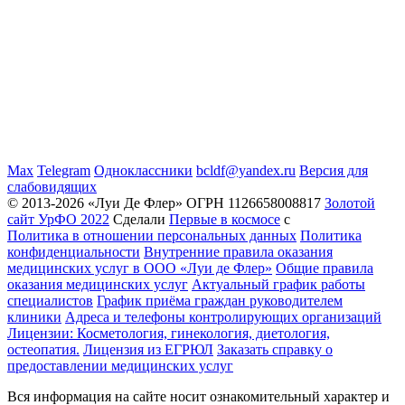
Max
Telegram
Одноклассники
bcldf@yandex.ru
Версия для
слабовидящих
© 2013-2026 «Луи Де Флер» ОГРН 1126658008817
Золотой
сайт УрФО 2022
Сделали
Первые в космосе
с
Политика в отношении персональных данных
Политика
конфиденциальности
Внутренние правила оказания
медицинских услуг в ООО «Луи де Флер»
Общие правила
оказания медицинских услуг
Актуальный график работы
специалистов
График приёма граждан руководителем
клиники
Адреса и телефоны контролирующих организаций
Лицензии: Косметология, гинекология, диетология,
остеопатия.
Лицензия из ЕГРЮЛ
Заказать справку о
предоставлении медицинских услуг
Вся информация на сайте носит ознакомительный характер и