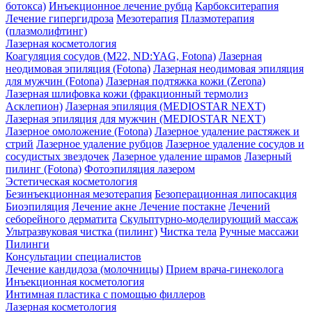
ботокса)
Инъекционное лечение рубца
Карбокситерапия
Лечение гипергидроза
Мезотерапия
Плазмотерапия
(плазмолифтинг)
Лазерная косметология
Коагуляция сосудов (М22, ND:YAG, Fotona)
Лазерная
неодимовая эпиляция (Fotona)
Лазерная неодимовая эпиляция
для мужчин (Fotona)
Лазерная подтяжка кожи (Zerona)
Лазерная шлифовка кожи (фракционный термолиз
Асклепион)
Лазерная эпиляция (MEDIOSTAR NEXT)
Лазерная эпиляция для мужчин (MEDIOSTAR NEXT)
Лазерное омоложение (Fotona)
Лазерное удаление растяжек и
стрий
Лазерное удаление рубцов
Лазерное удаление сосудов и
сосудистых звездочек
Лазерное удаление шрамов
Лазерный
пилинг (Fotona)
Фотоэпиляция лазером
Эстетическая косметология
Безинъекционная мезотерапия
Безоперационная липосакция
Биоэпиляция
Лечение акне
Лечение постакне
Лечений
себорейного дерматита
Скульптурно-моделирующий массаж
Ультразвуковая чистка (пилинг)
Чистка тела
Ручные массажи
Пилинги
Консультации специалистов
Лечение кандидоза (молочницы)
Прием врача-гинеколога
Инъекционная косметология
Интимная пластика с помощью филлеров
Лазерная косметология