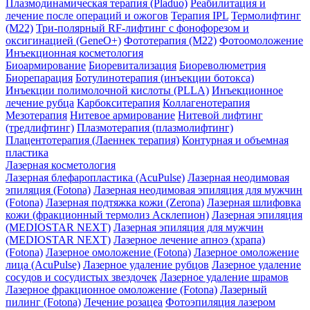
Плазмодинамическая терапия (Pladuo)
Реабилитация и
лечение после операций и ожогов
Терапия IPL
Термолифтинг
(M22)
Три-полярный RF-лифтинг c фонофорезом и
оксигинацией (GeneO+)
Фототерапия (М22)
Фотоомоложение
Инъекционная косметология
Биоармирование
Биоревитализация
Биореволюметрия
Биорепарация
Ботулинотерапия (инъекции ботокса)
Инъекции полимолочной кислоты (PLLA)
Инъекционное
лечение рубца
Карбокситерапия
Коллагенотерапия
Мезотерапия
Нитевое армирование
Нитевой лифтинг
(тредлифтинг)
Плазмотерапия (плазмолифтинг)
Плацентотерапия (Лаеннек терапия)
Контурная и объемная
пластика
Лазерная косметология
Лазерная блефаропластика (AcuPulse)
Лазерная неодимовая
эпиляция (Fotona)
Лазерная неодимовая эпиляция для мужчин
(Fotona)
Лазерная подтяжка кожи (Zerona)
Лазерная шлифовка
кожи (фракционный термолиз Асклепион)
Лазерная эпиляция
(MEDIOSTAR NEXT)
Лазерная эпиляция для мужчин
(MEDIOSTAR NEXT)
Лазерное лечение апноэ (храпа)
(Fotona)
Лазерное омоложение (Fotona)
Лазерное омоложение
лица (AcuPulse)
Лазерное удаление рубцов
Лазерное удаление
сосудов и сосудистых звездочек
Лазерное удаление шрамов
Лазерное фракционное омоложение (Fotona)
Лазерный
пилинг (Fotona)
Лечение розацеа
Фотоэпиляция лазером