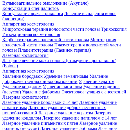
Вульвовагинальное омоложение (Акупалс)
Консультации специалистов
Консультация врача-трихолога
Лечение выпадения волос
(алопеции)
Аппаратная косметология
Микротоковая терапия волосистой части головы
Трихоскопия
Инъекционная косметология
Карбокситерапия волосистой части головы
Мезотерапия
волосистой части головы
Плазмотерапия волосистой части
головы
Плацентотерапия (Лаеннек терапия)
Лазерная косметология
Лазерное лечение кожи головы (стимуляция роста волос)
(Fotona)
Аппаратная косметология
Удаление бородавок
Удаление гемангиомы
Удаление
доброкачественных новообразований
Удаление кератом
Удаление кондилом
Удаление папиллом
Удаление родинок
(невусов)
Удаление фибромы
Электрокоагуляция с анестезией
Лазерная косметология
Лазерное удаление бородавок с 14 лет
Лазерное удаление
гемангиомы
Лазерное удаление доброкачественных
новообразований
Лазерное удаление кератом
Лазерное
удаление кондилом
Лазерное удаление папиллом с 14 лет
Лазерное удаление пигментных пятен
Лазерное удаление
родинок (невусов)
Лазерное удаление фибромы
Лазерное