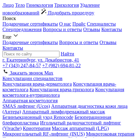
Лицо
Тело
Гинекология
Трихология
Удаление
новообразований
Подобрать процедуру
Поиск
Подарочные сертификаты
О нас
Прайс
Специалисты
Спецпредложения
Вопросы и ответы
Отзывы
Контакты
Еще
Подарочные сертификаты
Вопросы и ответы
Отзывы
Контакты
Найти
г. Екатеринбург, ул. Декабристов, 41
+7 (343) 247-84-57
+7 (982) 694-81-22
Заказать звонок
Max
Консультации специалистов
Консультация врача-дерматолога
Консультация врача-
косметолога
Консультация врача-трихолога
Консультация
косметолога-нутрициолога
Аппаратная косметология
SMAS лифтинг (Ucos)
Аппаратная диагностика кожи лица
(Антера)
Аппаратный лимфодренажный массаж
Безинъекционный уход Renocode
Безоперационная
блефаропластика
Игольчатый радиочастотный лифтинг
(Vivache)
Криотерапия
Массаж аппаратный (LPG)
Микроигольчатый RF-лифтинг (INUS)
Микротоковая терапия