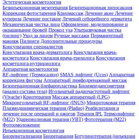
Эстетическая косметология
Безинъекционная мезотерапия
Безоперационная липосакция
Коррекция фотостарения
Криомассаж
Лечение акне
Лечение
купероза
Лечение постакне
Лечений себорейного дерматита
Механическая чистка лица
Оформление, моделирование и
окрашивание бровей
Прокол уха
Ультразвуковая чистка
(пилинг)
Уход за лицом
Ручные массажи
Перманентный
макияж
Пилинги
Дополнительные процедуры
Консультации специалистов
Консультация врача-дерматолога
Консультация врача-
косметолога
Консультация врача-трихолога
Консультация
косметолога-нутрициолога
Аппаратная косметология
RF-лифтинг (Термосалюд)
SMAS лифтинг (Ucos)
Аппаратная
коррекция фигуры
Аппаратный лимфодренажный массаж
Безоперационная блефаропластика
Биоимпедансометрия
(анализ состава тела)
Игольчатый радиочастотный лифтинг
(Vivache)
Криотерапия
Массаж аппаратный (LPG)
Микроигольчатый RF-лифтинг (INUS)
Микротоковая терапия
Плазмодинамическая терапия (Pladuo)
Реабилитация и
лечение после операций и ожогов
Терапия IPL
Термолифтинг
(M22)
Ударноволновая терапия (УВТ)
Фототерапия (М22)
Фотоомоложение
Инъекционная косметология
Биоревитализация
Биорепарация
Ботулинотерапия (инъекции