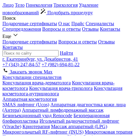
Лицо
Тело
Гинекология
Трихология
Удаление
новообразований
Подобрать процедуру
Поиск
Подарочные сертификаты
О нас
Прайс
Специалисты
Спецпредложения
Вопросы и ответы
Отзывы
Контакты
Еще
Подарочные сертификаты
Вопросы и ответы
Отзывы
Контакты
Найти
г. Екатеринбург, ул. Декабристов, 41
+7 (343) 247-84-57
+7 (982) 694-81-22
Заказать звонок
Max
Консультации специалистов
Консультация врача-дерматолога
Консультация врача-
косметолога
Консультация врача-трихолога
Консультация
косметолога-нутрициолога
Аппаратная косметология
SMAS лифтинг (Ucos)
Аппаратная диагностика кожи лица
(Антера)
Аппаратный лимфодренажный массаж
Безинъекционный уход Renocode
Безоперационная
блефаропластика
Игольчатый радиочастотный лифтинг
(Vivache)
Криотерапия
Массаж аппаратный (LPG)
Микроигольчатый RF-лифтинг (INUS)
Микротоковая терапия