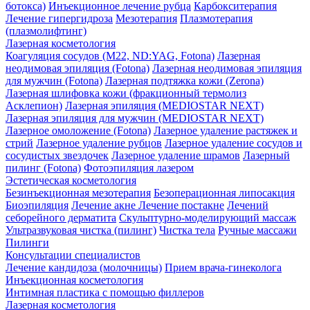
ботокса)
Инъекционное лечение рубца
Карбокситерапия
Лечение гипергидроза
Мезотерапия
Плазмотерапия
(плазмолифтинг)
Лазерная косметология
Коагуляция сосудов (М22, ND:YAG, Fotona)
Лазерная
неодимовая эпиляция (Fotona)
Лазерная неодимовая эпиляция
для мужчин (Fotona)
Лазерная подтяжка кожи (Zerona)
Лазерная шлифовка кожи (фракционный термолиз
Асклепион)
Лазерная эпиляция (MEDIOSTAR NEXT)
Лазерная эпиляция для мужчин (MEDIOSTAR NEXT)
Лазерное омоложение (Fotona)
Лазерное удаление растяжек и
стрий
Лазерное удаление рубцов
Лазерное удаление сосудов и
сосудистых звездочек
Лазерное удаление шрамов
Лазерный
пилинг (Fotona)
Фотоэпиляция лазером
Эстетическая косметология
Безинъекционная мезотерапия
Безоперационная липосакция
Биоэпиляция
Лечение акне
Лечение постакне
Лечений
себорейного дерматита
Скульптурно-моделирующий массаж
Ультразвуковая чистка (пилинг)
Чистка тела
Ручные массажи
Пилинги
Консультации специалистов
Лечение кандидоза (молочницы)
Прием врача-гинеколога
Инъекционная косметология
Интимная пластика с помощью филлеров
Лазерная косметология