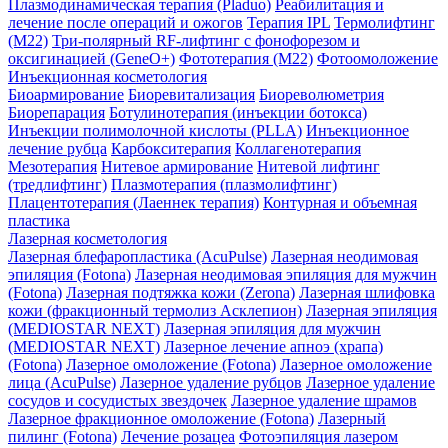
Плазмодинамическая терапия (Pladuo)
Реабилитация и
лечение после операций и ожогов
Терапия IPL
Термолифтинг
(M22)
Три-полярный RF-лифтинг c фонофорезом и
оксигинацией (GeneO+)
Фототерапия (М22)
Фотоомоложение
Инъекционная косметология
Биоармирование
Биоревитализация
Биореволюметрия
Биорепарация
Ботулинотерапия (инъекции ботокса)
Инъекции полимолочной кислоты (PLLA)
Инъекционное
лечение рубца
Карбокситерапия
Коллагенотерапия
Мезотерапия
Нитевое армирование
Нитевой лифтинг
(тредлифтинг)
Плазмотерапия (плазмолифтинг)
Плацентотерапия (Лаеннек терапия)
Контурная и объемная
пластика
Лазерная косметология
Лазерная блефаропластика (AcuPulse)
Лазерная неодимовая
эпиляция (Fotona)
Лазерная неодимовая эпиляция для мужчин
(Fotona)
Лазерная подтяжка кожи (Zerona)
Лазерная шлифовка
кожи (фракционный термолиз Асклепион)
Лазерная эпиляция
(MEDIOSTAR NEXT)
Лазерная эпиляция для мужчин
(MEDIOSTAR NEXT)
Лазерное лечение апноэ (храпа)
(Fotona)
Лазерное омоложение (Fotona)
Лазерное омоложение
лица (AcuPulse)
Лазерное удаление рубцов
Лазерное удаление
сосудов и сосудистых звездочек
Лазерное удаление шрамов
Лазерное фракционное омоложение (Fotona)
Лазерный
пилинг (Fotona)
Лечение розацеа
Фотоэпиляция лазером