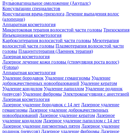
Вульвовагинальное омоложение (Акупалс)
Консультации специалистов
Консультация врача-трихолога
Лечение выпадения волос
(алопеции)
Аппаратная косметология
Микротоковая терапия волосистой части головы
Трихоскопия
Инъекционная косметология
Карбокситерапия волосистой части головы
Мезотерапия
волосистой части головы
Плазмотерапия волосистой части
головы
Плацентотерапия (Лаеннек терапия)
Лазерная косметология
Лазерное лечение кожи головы (стимуляция роста волос)
(Fotona)
Аппаратная косметология
Удаление бородавок
Удаление гемангиомы
Удаление
доброкачественных новообразований
Удаление кератом
Удаление кондилом
Удаление папиллом
Удаление родинок
(невусов)
Удаление фибромы
Электрокоагуляция с анестезией
Лазерная косметология
Лазерное удаление бородавок с 14 лет
Лазерное удаление
гемангиомы
Лазерное удаление доброкачественных
новообразований
Лазерное удаление кератом
Лазерное
удаление кондилом
Лазерное удаление папиллом с 14 лет
Лазерное удаление пигментных пятен
Лазерное удаление
родинок (невусов)
Лазерное удаление фибромы
Лазерное