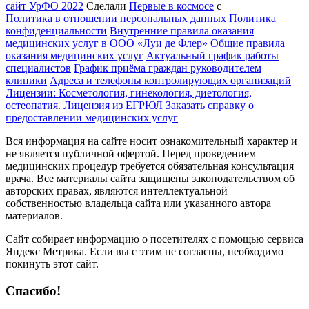
сайт УрФО 2022
Сделали
Первые в космосе
с
Политика в отношении персональных данных
Политика
конфиденциальности
Внутренние правила оказания
медицинских услуг в ООО «Луи де Флер»
Общие правила
оказания медицинских услуг
Актуальный график работы
специалистов
График приёма граждан руководителем
клиники
Адреса и телефоны контролирующих организаций
Лицензии: Косметология, гинекология, диетология,
остеопатия.
Лицензия из ЕГРЮЛ
Заказать справку о
предоставлении медицинских услуг
Вся информация на сайте носит ознакомительный характер и
не является публичной офертой. Перед проведением
медицинских процедур требуется обязательная консультация
врача. Все материалы сайта защищены законодательством об
авторских правах, являются интеллектуальной
собственностью владельца сайта или указанного автора
материалов.
Сайт собирает информацию о посетителях с помощью сервиса
Яндекс Метрика. Если вы с этим не согласны, необходимо
покинуть этот сайт.
Спасибо!