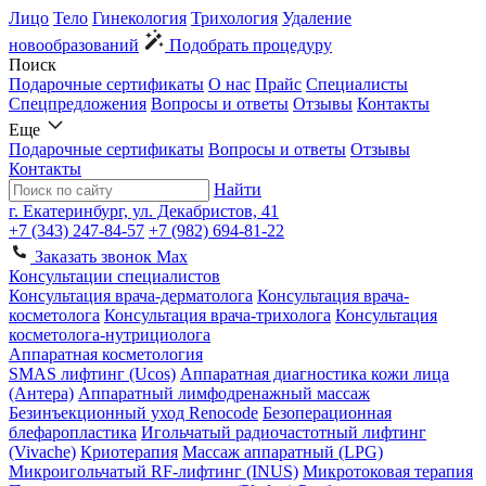
Лицо
Тело
Гинекология
Трихология
Удаление
новообразований
Подобрать процедуру
Поиск
Подарочные сертификаты
О нас
Прайс
Специалисты
Спецпредложения
Вопросы и ответы
Отзывы
Контакты
Еще
Подарочные сертификаты
Вопросы и ответы
Отзывы
Контакты
Найти
г. Екатеринбург, ул. Декабристов, 41
+7 (343) 247-84-57
+7 (982) 694-81-22
Заказать звонок
Max
Консультации специалистов
Консультация врача-дерматолога
Консультация врача-
косметолога
Консультация врача-трихолога
Консультация
косметолога-нутрициолога
Аппаратная косметология
SMAS лифтинг (Ucos)
Аппаратная диагностика кожи лица
(Антера)
Аппаратный лимфодренажный массаж
Безинъекционный уход Renocode
Безоперационная
блефаропластика
Игольчатый радиочастотный лифтинг
(Vivache)
Криотерапия
Массаж аппаратный (LPG)
Микроигольчатый RF-лифтинг (INUS)
Микротоковая терапия