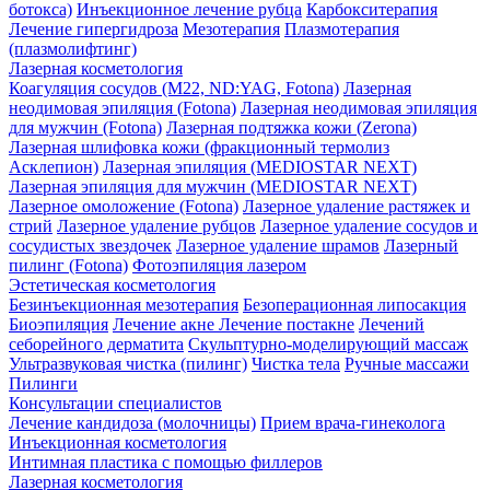
ботокса)
Инъекционное лечение рубца
Карбокситерапия
Лечение гипергидроза
Мезотерапия
Плазмотерапия
(плазмолифтинг)
Лазерная косметология
Коагуляция сосудов (М22, ND:YAG, Fotona)
Лазерная
неодимовая эпиляция (Fotona)
Лазерная неодимовая эпиляция
для мужчин (Fotona)
Лазерная подтяжка кожи (Zerona)
Лазерная шлифовка кожи (фракционный термолиз
Асклепион)
Лазерная эпиляция (MEDIOSTAR NEXT)
Лазерная эпиляция для мужчин (MEDIOSTAR NEXT)
Лазерное омоложение (Fotona)
Лазерное удаление растяжек и
стрий
Лазерное удаление рубцов
Лазерное удаление сосудов и
сосудистых звездочек
Лазерное удаление шрамов
Лазерный
пилинг (Fotona)
Фотоэпиляция лазером
Эстетическая косметология
Безинъекционная мезотерапия
Безоперационная липосакция
Биоэпиляция
Лечение акне
Лечение постакне
Лечений
себорейного дерматита
Скульптурно-моделирующий массаж
Ультразвуковая чистка (пилинг)
Чистка тела
Ручные массажи
Пилинги
Консультации специалистов
Лечение кандидоза (молочницы)
Прием врача-гинеколога
Инъекционная косметология
Интимная пластика с помощью филлеров
Лазерная косметология