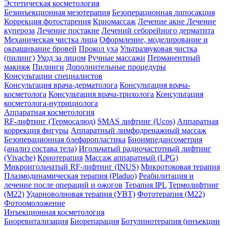
Эстетическая косметология
Безинъекционная мезотерапия
Безоперационная липосакция
Коррекция фотостарения
Криомассаж
Лечение акне
Лечение
купероза
Лечение постакне
Лечений себорейного дерматита
Механическая чистка лица
Оформление, моделирование и
окрашивание бровей
Прокол уха
Ультразвуковая чистка
(пилинг)
Уход за лицом
Ручные массажи
Перманентный
макияж
Пилинги
Дополнительные процедуры
Консультации специалистов
Консультация врача-дерматолога
Консультация врача-
косметолога
Консультация врача-трихолога
Консультация
косметолога-нутрициолога
Аппаратная косметология
RF-лифтинг (Термосалюд)
SMAS лифтинг (Ucos)
Аппаратная
коррекция фигуры
Аппаратный лимфодренажный массаж
Безоперационная блефаропластика
Биоимпедансометрия
(анализ состава тела)
Игольчатый радиочастотный лифтинг
(Vivache)
Криотерапия
Массаж аппаратный (LPG)
Микроигольчатый RF-лифтинг (INUS)
Микротоковая терапия
Плазмодинамическая терапия (Pladuo)
Реабилитация и
лечение после операций и ожогов
Терапия IPL
Термолифтинг
(M22)
Ударноволновая терапия (УВТ)
Фототерапия (М22)
Фотоомоложение
Инъекционная косметология
Биоревитализация
Биорепарация
Ботулинотерапия (инъекции