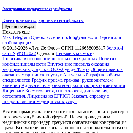
Электронные подарочные сертификаты
Электронные подарочные сертификаты
Купить по акции
Показать еще
Max
Telegram
Одноклассники
bcldf@yandex.ru
Версия для
слабовидящих
© 2013-2026 «Луи Де Флер» ОГРН 1126658008817
Золотой
сайт УрФО 2022
Сделали
Первые в космосе
с
Политика в отношении персональных данных
Политика
конфиденциальности
Внутренние правила оказания
медицинских услуг в ООО «Луи де Флер»
Общие правила
оказания медицинских услуг
Актуальный график работы
специалистов
График приёма граждан руководителем
клиники
Адреса и телефоны контролирующих организаций
Лицензии: Косметология, гинекология, диетология,
остеопатия.
Лицензия из ЕГРЮЛ
Заказать справку о
предоставлении медицинских услуг
Вся информация на сайте носит ознакомительный характер и
не является публичной офертой. Перед проведением
медицинских процедур требуется обязательная консультация
врача. Все материалы сайта защищены законодательством об
авторских правах, являются интеллектуальной