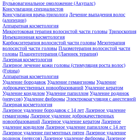
Вульвовагинальное омоложение (Акупалс)
Консультации специалистов
Консультация врача-трихолога
Лечение выпадения волос
(алопеции)
Аппаратная косметология
Микротоковая терапия волосистой части головы
Трихоскопия
Инъекционная косметология
Карбокситерапия волосистой части головы
Мезотерапия
волосистой части головы
Плазмотерапия волосистой части
головы
Плацентотерапия (Лаеннек терапия)
Лазерная косметология
Лазерное лечение кожи головы (стимуляция роста волос)
(Fotona)
Аппаратная косметология
Удаление бородавок
Удаление гемангиомы
Удаление
доброкачественных новообразований
Удаление кератом
Удаление кондилом
Удаление папиллом
Удаление родинок
(невусов)
Удаление фибромы
Электрокоагуляция с анестезией
Лазерная косметология
Лазерное удаление бородавок с 14 лет
Лазерное удаление
гемангиомы
Лазерное удаление доброкачественных
новообразований
Лазерное удаление кератом
Лазерное
удаление кондилом
Лазерное удаление папиллом с 14 лет
Лазерное удаление пигментных пятен
Лазерное удаление
родинок (невусов)
Лазерное удаление фибромы
Лазерное