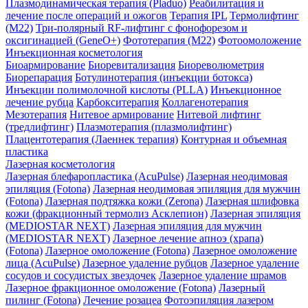
Плазмодинамическая терапия (Pladuo)
Реабилитация и
лечение после операций и ожогов
Терапия IPL
Термолифтинг
(M22)
Три-полярный RF-лифтинг c фонофорезом и
оксигинацией (GeneO+)
Фототерапия (М22)
Фотоомоложение
Инъекционная косметология
Биоармирование
Биоревитализация
Биореволюметрия
Биорепарация
Ботулинотерапия (инъекции ботокса)
Инъекции полимолочной кислоты (PLLA)
Инъекционное
лечение рубца
Карбокситерапия
Коллагенотерапия
Мезотерапия
Нитевое армирование
Нитевой лифтинг
(тредлифтинг)
Плазмотерапия (плазмолифтинг)
Плацентотерапия (Лаеннек терапия)
Контурная и объемная
пластика
Лазерная косметология
Лазерная блефаропластика (AcuPulse)
Лазерная неодимовая
эпиляция (Fotona)
Лазерная неодимовая эпиляция для мужчин
(Fotona)
Лазерная подтяжка кожи (Zerona)
Лазерная шлифовка
кожи (фракционный термолиз Асклепион)
Лазерная эпиляция
(MEDIOSTAR NEXT)
Лазерная эпиляция для мужчин
(MEDIOSTAR NEXT)
Лазерное лечение апноэ (храпа)
(Fotona)
Лазерное омоложение (Fotona)
Лазерное омоложение
лица (AcuPulse)
Лазерное удаление рубцов
Лазерное удаление
сосудов и сосудистых звездочек
Лазерное удаление шрамов
Лазерное фракционное омоложение (Fotona)
Лазерный
пилинг (Fotona)
Лечение розацеа
Фотоэпиляция лазером