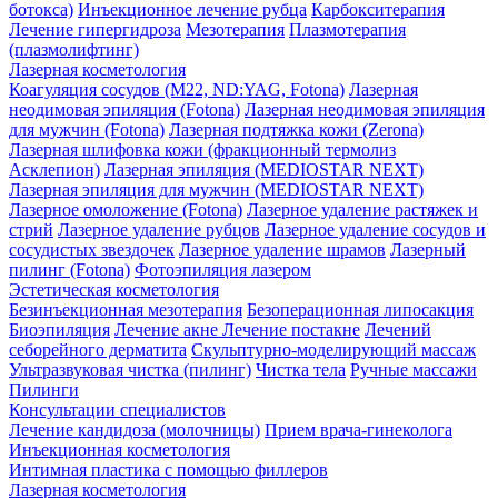
ботокса)
Инъекционное лечение рубца
Карбокситерапия
Лечение гипергидроза
Мезотерапия
Плазмотерапия
(плазмолифтинг)
Лазерная косметология
Коагуляция сосудов (М22, ND:YAG, Fotona)
Лазерная
неодимовая эпиляция (Fotona)
Лазерная неодимовая эпиляция
для мужчин (Fotona)
Лазерная подтяжка кожи (Zerona)
Лазерная шлифовка кожи (фракционный термолиз
Асклепион)
Лазерная эпиляция (MEDIOSTAR NEXT)
Лазерная эпиляция для мужчин (MEDIOSTAR NEXT)
Лазерное омоложение (Fotona)
Лазерное удаление растяжек и
стрий
Лазерное удаление рубцов
Лазерное удаление сосудов и
сосудистых звездочек
Лазерное удаление шрамов
Лазерный
пилинг (Fotona)
Фотоэпиляция лазером
Эстетическая косметология
Безинъекционная мезотерапия
Безоперационная липосакция
Биоэпиляция
Лечение акне
Лечение постакне
Лечений
себорейного дерматита
Скульптурно-моделирующий массаж
Ультразвуковая чистка (пилинг)
Чистка тела
Ручные массажи
Пилинги
Консультации специалистов
Лечение кандидоза (молочницы)
Прием врача-гинеколога
Инъекционная косметология
Интимная пластика с помощью филлеров
Лазерная косметология