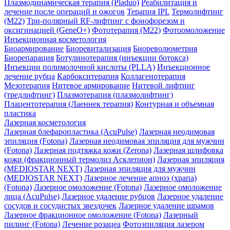
Плазмодинамическая терапия (Pladuo)
Реабилитация и
лечение после операций и ожогов
Терапия IPL
Термолифтинг
(M22)
Три-полярный RF-лифтинг c фонофорезом и
оксигинацией (GeneO+)
Фототерапия (М22)
Фотоомоложение
Инъекционная косметология
Биоармирование
Биоревитализация
Биореволюметрия
Биорепарация
Ботулинотерапия (инъекции ботокса)
Инъекции полимолочной кислоты (PLLA)
Инъекционное
лечение рубца
Карбокситерапия
Коллагенотерапия
Мезотерапия
Нитевое армирование
Нитевой лифтинг
(тредлифтинг)
Плазмотерапия (плазмолифтинг)
Плацентотерапия (Лаеннек терапия)
Контурная и объемная
пластика
Лазерная косметология
Лазерная блефаропластика (AcuPulse)
Лазерная неодимовая
эпиляция (Fotona)
Лазерная неодимовая эпиляция для мужчин
(Fotona)
Лазерная подтяжка кожи (Zerona)
Лазерная шлифовка
кожи (фракционный термолиз Асклепион)
Лазерная эпиляция
(MEDIOSTAR NEXT)
Лазерная эпиляция для мужчин
(MEDIOSTAR NEXT)
Лазерное лечение апноэ (храпа)
(Fotona)
Лазерное омоложение (Fotona)
Лазерное омоложение
лица (AcuPulse)
Лазерное удаление рубцов
Лазерное удаление
сосудов и сосудистых звездочек
Лазерное удаление шрамов
Лазерное фракционное омоложение (Fotona)
Лазерный
пилинг (Fotona)
Лечение розацеа
Фотоэпиляция лазером