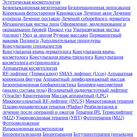
Эстетическая косметология
Безинъекционная мезотерапия
Безоперационная липосакция
Коррекция фотостарения
Криомассаж
Лечение акне
Лечение
купероза
Лечение постакне
Лечений себорейного дерматита
Механическая чистка лица
Оформление, моделирование и
окрашивание бровей
Прокол уха
Ультразвуковая чистка
(пилинг)
Уход за лицом
Ручные массажи
Перманентный
макияж
Пилинги
Дополнительные процедуры
Консультации специалистов
Консультация врача-дерматолога
Консультация врача-
косметолога
Консультация врача-трихолога
Консультация
косметолога-нутрициолога
Аппаратная косметология
RF-лифтинг (Термосалюд)
SMAS лифтинг (Ucos)
Аппаратная
коррекция фигуры
Аппаратный лимфодренажный массаж
Безоперационная блефаропластика
Биоимпедансометрия
(анализ состава тела)
Игольчатый радиочастотный лифтинг
(Vivache)
Криотерапия
Массаж аппаратный (LPG)
Микроигольчатый RF-лифтинг (INUS)
Микротоковая терапия
Плазмодинамическая терапия (Pladuo)
Реабилитация и
лечение после операций и ожогов
Терапия IPL
Термолифтинг
(M22)
Ударноволновая терапия (УВТ)
Фототерапия (М22)
Фотоомоложение
Инъекционная косметология
Биоревитализация
Биорепарация
Ботулинотерапия (инъекции