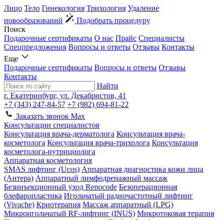
Лицо
Тело
Гинекология
Трихология
Удаление
новообразований
Подобрать процедуру
Поиск
Подарочные сертификаты
О нас
Прайс
Специалисты
Спецпредложения
Вопросы и ответы
Отзывы
Контакты
Еще
Подарочные сертификаты
Вопросы и ответы
Отзывы
Контакты
Найти
г. Екатеринбург, ул. Декабристов, 41
+7 (343) 247-84-57
+7 (982) 694-81-22
Заказать звонок
Max
Консультации специалистов
Консультация врача-дерматолога
Консультация врача-
косметолога
Консультация врача-трихолога
Консультация
косметолога-нутрициолога
Аппаратная косметология
SMAS лифтинг (Ucos)
Аппаратная диагностика кожи лица
(Антера)
Аппаратный лимфодренажный массаж
Безинъекционный уход Renocode
Безоперационная
блефаропластика
Игольчатый радиочастотный лифтинг
(Vivache)
Криотерапия
Массаж аппаратный (LPG)
Микроигольчатый RF-лифтинг (INUS)
Микротоковая терапия