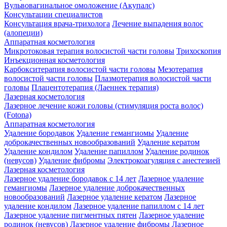
Вульвовагинальное омоложение (Акупалс)
Консультации специалистов
Консультация врача-трихолога
Лечение выпадения волос
(алопеции)
Аппаратная косметология
Микротоковая терапия волосистой части головы
Трихоскопия
Инъекционная косметология
Карбокситерапия волосистой части головы
Мезотерапия
волосистой части головы
Плазмотерапия волосистой части
головы
Плацентотерапия (Лаеннек терапия)
Лазерная косметология
Лазерное лечение кожи головы (стимуляция роста волос)
(Fotona)
Аппаратная косметология
Удаление бородавок
Удаление гемангиомы
Удаление
доброкачественных новообразований
Удаление кератом
Удаление кондилом
Удаление папиллом
Удаление родинок
(невусов)
Удаление фибромы
Электрокоагуляция с анестезией
Лазерная косметология
Лазерное удаление бородавок с 14 лет
Лазерное удаление
гемангиомы
Лазерное удаление доброкачественных
новообразований
Лазерное удаление кератом
Лазерное
удаление кондилом
Лазерное удаление папиллом с 14 лет
Лазерное удаление пигментных пятен
Лазерное удаление
родинок (невусов)
Лазерное удаление фибромы
Лазерное