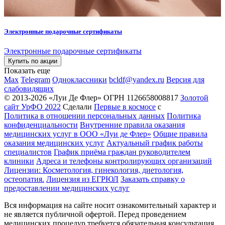
Электронные подарочные сертификаты
Электронные подарочные сертификаты
Купить по акции
Показать еще
Max
Telegram
Одноклассники
bcldf@yandex.ru
Версия для
слабовидящих
© 2013-2026 «Луи Де Флер» ОГРН 1126658008817
Золотой
сайт УрФО 2022
Сделали
Первые в космосе
с
Политика в отношении персональных данных
Политика
конфиденциальности
Внутренние правила оказания
медицинских услуг в ООО «Луи де Флер»
Общие правила
оказания медицинских услуг
Актуальный график работы
специалистов
График приёма граждан руководителем
клиники
Адреса и телефоны контролирующих организаций
Лицензии: Косметология, гинекология, диетология,
остеопатия.
Лицензия из ЕГРЮЛ
Заказать справку о
предоставлении медицинских услуг
Вся информация на сайте носит ознакомительный характер и
не является публичной офертой. Перед проведением
медицинских процедур требуется обязательная консультация